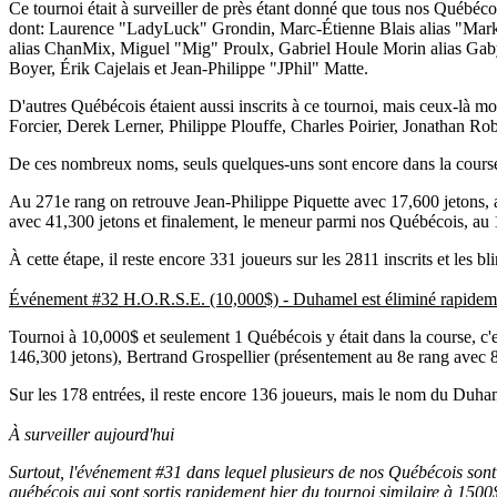
Ce tournoi était à surveiller de près étant donné que tous nos Québéc
dont: Laurence "LadyLuck" Grondin, Marc-Étienne Blais alias "Marke
alias ChanMix, Miguel "Mig" Proulx, Gabriel Houle Morin alias Ga
Boyer, Érik Cajelais et Jean-Philippe "JPhil" Matte.
D'autres Québécois étaient aussi inscrits à ce tournoi, mais ceux-là
Forcier, Derek Lerner, Philippe Plouffe, Charles Poirier, Jonathan R
De ces nombreux noms, seuls quelques-uns sont encore dans la cours
Au 271e rang on retrouve Jean-Philippe Piquette avec 17,600 jetons
avec 41,300 jetons et finalement, le meneur parmi nos Québécois, au 1
À cette étape, il reste encore 331 joueurs sur les 2811 inscrits et les 
Événement #32 H.O.R.S.E. (10,000$) - Duhamel est éliminé rapidem
Tournoi à 10,000$ et seulement 1 Québécois y était dans la course, c'
146,300 jetons), Bertrand Grospellier (présentement au 8e rang avec 8
Sur les 178 entrées, il reste encore 136 joueurs, mais le nom du Duham
À surveiller aujourd'hui
Surtout, l'événement #31 dans lequel plusieurs de nos Québécois sont
québécois qui sont sortis rapidement hier du tournoi similaire à 1500