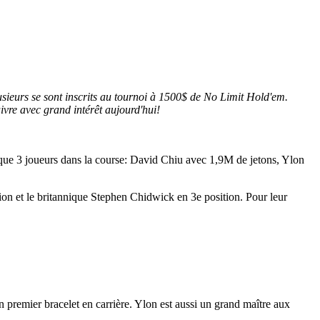
lusieurs se sont inscrits au tournoi à 1500$ de No Limit Hold'em.
ivre avec grand intérêt aujourd'hui!
us que 3 joueurs dans la course: David Chiu avec 1,9M de jetons, Ylon
ion et le britannique Stephen Chidwick en 3e position. Pour leur
 premier bracelet en carrière. Ylon est aussi un grand maître aux