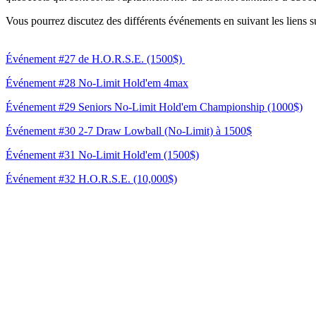
Vous pourrez discutez des différents événements en suivant les liens s
Événement #27 de H.O.R.S.E. (1500$)
Événement #28 No-Limit Hold'em 4max
Événement #29 Seniors No-Limit Hold'em Championship (1000$)
Événement #30 2-7 Draw Lowball (No-Limit) à 1500$
Événement #31 No-Limit Hold'em (1500$)
Événement #32 H.O.R.S.E. (10,000$)