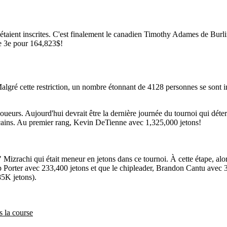
 s'étaient inscrites. C'est finalement le canadien Timothy Adames de Bur
e 3e pour 164,823$!
. Malgré cette restriction, un nombre étonnant de 4128 personnes se sont i
3 joueurs. Aujourd'hui devrait être la dernière journée du tournoi qui d
icains. Au premier rang, Kevin DeTienne avec 1,325,000 jetons!
zrachi qui était meneur en jetons dans ce tournoi. À cette étape, alors
ep Porter avec 233,400 jetons et que le chipleader, Brandon Cantu av
85K jetons).
 la course