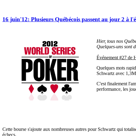
16 juin'12: Plusieurs Québécois passent au jour 2 à l
Hier, tous nos Québé
Quelques-uns sont dé
Événement #27 de 
Quelques mots rapide
Schwartz avec 1,3M 
C'est finalement l'a
performance, les jou
Cette bourse s'ajoute aux nombreuses autres pour Schwartz qui totalis
échecs.