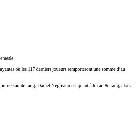
Lemesle.
 payantes où les 117 derniers joueurs remporteront une somme d’au
ournée au 4e rang. Daniel Negreanu est quant à lui au 8e rang, alors