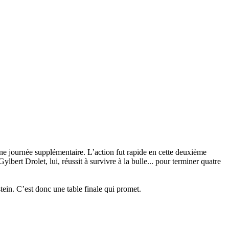
ne journée supplémentaire. L’action fut rapide en cette deuxième
ert Drolet, lui, réussit à survivre à la bulle... pour terminer quatre
tein. C’est donc une table finale qui promet.