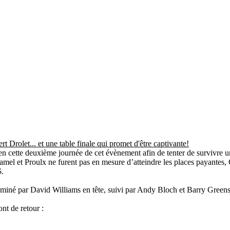
rolet... et une table finale qui promet d'être captivante!
n cette deuxième journée de cet évènement afin de tenter de survivre u
 et Proulx ne furent pas en mesure d’atteindre les places payantes, Gylb
$.
dominé par David Williams en tête, suivi par Andy Bloch et Barry Greens
nt de retour :