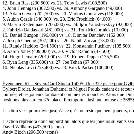
12. Brian Rast (230,500) vs. 21. Toby Lewis (108,500)
4. John Hennigan (362,500) vs. 29. Anthony Gargano (49,000)
13. Adam Geyer (202,500) vs. 20. Markus Gonsalves (118,000)
5. Aubin Cazals (340,000) vs. 28. Eric Froehlich (64,000)
9. Marvin Rettenmaier (266,000) vs. 24. Igor Yaroshevskyy (92,000)
2. Fabrizio Baldassari (461,000) vs. 31. Tom McCormick (19,000)
15. Daniel Buzgon (196,000) vs. 18. Dimitar Danchev (152,000)
7. Joseph Cheong (307,500) vs. 26. Nabih Zaczac (78,000)
11. Randy Haddox (244,500) vs. 22. Konstantin Puchkov (105,500)
3. Aaron Jones (409,000) vs. 30. Victor Ramdin (47,500)
14. Hugo Lemaire (201,000) vs. 19. Robert Tepper (135,500)
6. Ryan Leng (335,000) vs. 27. Joe Tehan (67,000)
10. Nicolas Levi (253,400) vs. 23. Brock Parker (100,000)
Évènement #7 – Seven-Card Stud à 1500$: Une 37e place pour Gylbert D
Gylbert Drolet, Jonathan Duhamel et Miguel Proulx étaient de retour e
journée, et les joueurs tombaient comme des mouches. Alors que Duhamel
positions plus tard en 37e place. Il remporte ainsi une bourse de 2685
L’action s’est poursuivie jusqu’à ce qu’il ne reste que neuf joueurs, 
L’action reprendra donc aujourd’hui alors que les joueurs suivants sero
David Williams (493,500 jetons)
Andy Bloch (296,500 jetons)