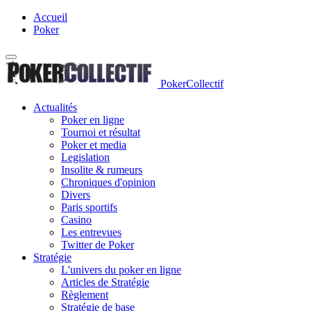
Accueil
Poker
PokerCollectif
Actualités
Poker en ligne
Tournoi et résultat
Poker et media
Legislation
Insolite & rumeurs
Chroniques d'opinion
Divers
Paris sportifs
Casino
Les entrevues
Twitter de Poker
Stratégie
L'univers du poker en ligne
Articles de Stratégie
Règlement
Stratégie de base