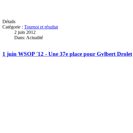
Détails
Catégorie :
Tournoi et résultat
2 juin 2012
Dans: Actualité
1 juin WSOP '12 - Une 37e place pour Gylbert Drolet