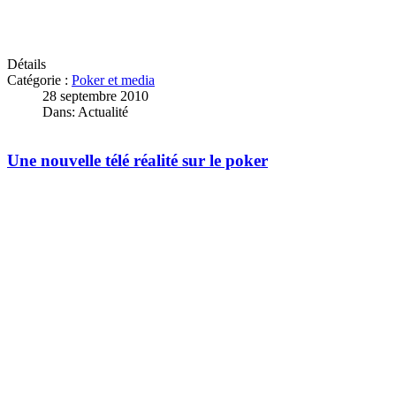
Détails
Catégorie :
Poker et media
28 septembre 2010
Dans: Actualité
Une nouvelle télé réalité sur le poker