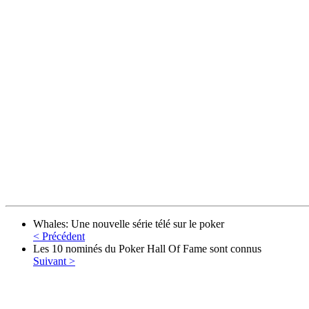
Whales: Une nouvelle série télé sur le poker
< Précédent
Les 10 nominés du Poker Hall Of Fame sont connus
Suivant >