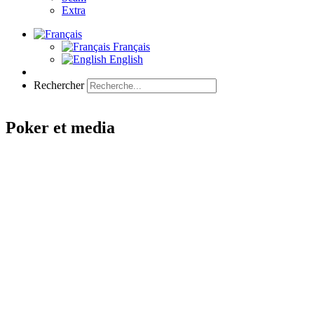
Extra
Français
English
Rechercher
Poker et media