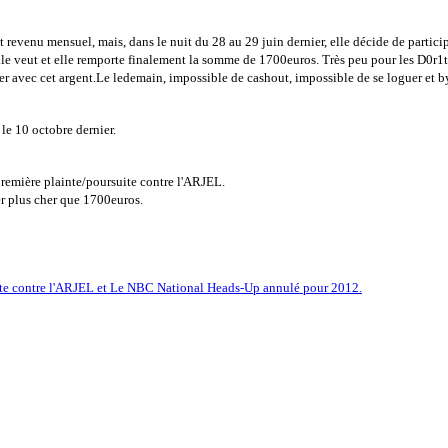
it revenu mensuel, mais, dans le nuit du 28 au 29 juin dernier, elle décide de partici
lle veut et elle remporte finalement la somme de 1700euros. Très peu pour les D0r1t
eter avec cet argent.Le ledemain, impossible de cashout, impossible de se loguer et 
le 10 octobre dernier.
 première plainte/poursuite contre l'ARJEL.
er plus cher que 1700euros.
te contre l'ARJEL et Le NBC National Heads-Up annulé pour 2012.