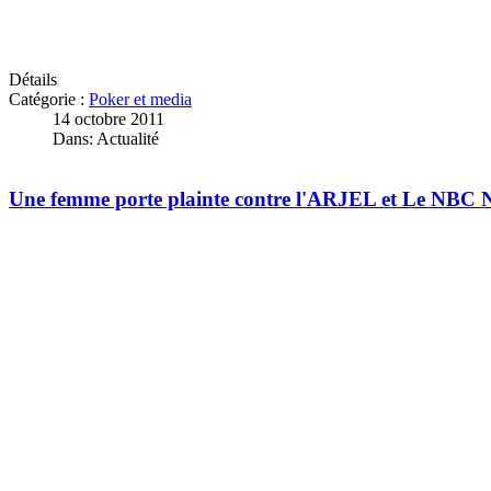
Détails
Catégorie :
Poker et media
14 octobre 2011
Dans: Actualité
Une femme porte plainte contre l'ARJEL et Le NBC 