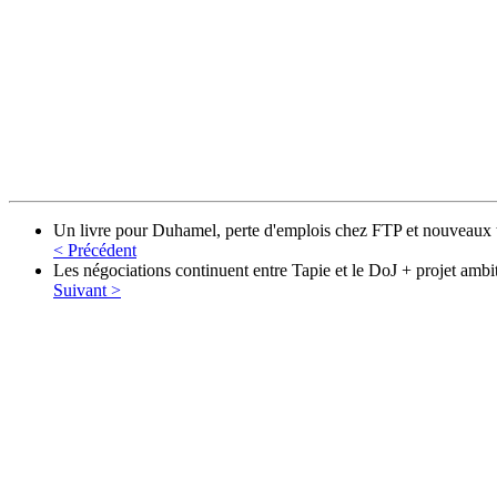
Un livre pour Duhamel, perte d'emplois chez FTP et nouveaux t
< Précédent
Les négociations continuent entre Tapie et le DoJ + projet ambit
Suivant >