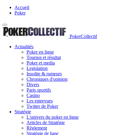
Accueil
Poker
PokerCollectif
Actualités
Poker en ligne
Tournoi et résultat
Poker et media
Legislation
Insolite & rumeurs
Chroniques d'opinion
Divers
Paris sportifs
Casino
Les entrevues
Twitter de Poker
Stratégie
L'univers du poker en ligne
Articles de Stratégie
Règlement
Stratégie de base