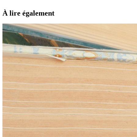
À lire également