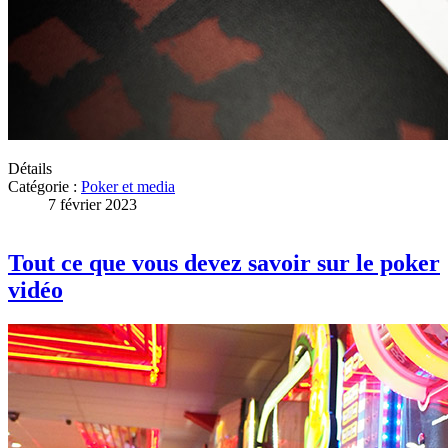
Détails
Catégorie :
Poker et media
7 février 2023
Tout ce que vous devez savoir sur le poker
vidéo