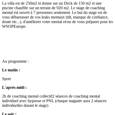
La villa est de 250m2 et donne sur un Deck de 150 m2 et une
piscine chauffée sur un terrain de 920 m2. Le stage de coaching
mental est ouvert à 7 personnes seulement. Le but du stage est de
vous débarrasser de vos leaks mentaux (tilt, manque de confiance,
doute etc...), d'améliorer votre mental et/ou de vous préparer pour les
WSOPEurope.
Au programme :
Le matin :
Sport
L'après-midi :
2h de coaching mental collectif2 séances de coaching mental
individuel avec hypnose et PNL (chaque stagiaire aura 2 séances
individuelles durant le stage)
Le soir :