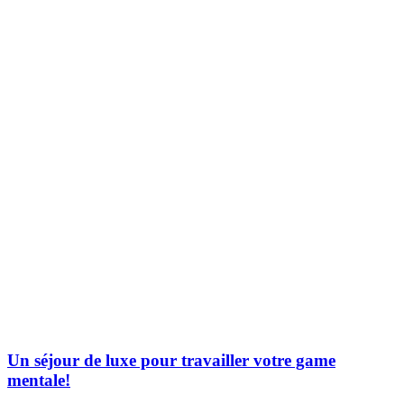
Un séjour de luxe pour travailler votre game
mentale!