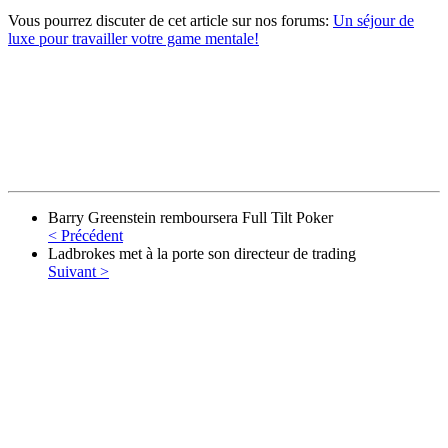
Vous pourrez discuter de cet article sur nos forums:
Un séjour de
luxe pour travailler votre game mentale!
Barry Greenstein remboursera Full Tilt Poker
< Précédent
Ladbrokes met à la porte son directeur de trading
Suivant >