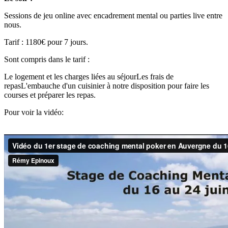
Sessions de jeu online avec encadrement mental ou parties live entre
nous.
Tarif : 1180€ pour 7 jours.
Sont compris dans le tarif :
Le logement et les charges liées au séjourLes frais de
repasL'embauche d'un cuisinier à notre disposition pour faire les
courses et préparer les repas.
Pour voir la vidéo: