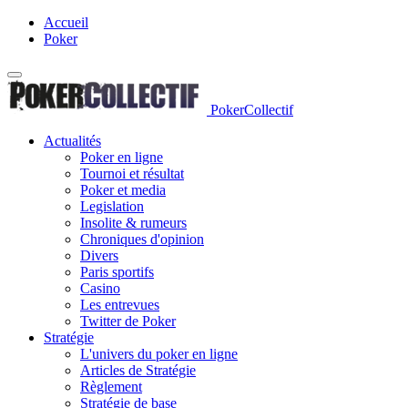
Accueil
Poker
PokerCollectif
Actualités
Poker en ligne
Tournoi et résultat
Poker et media
Legislation
Insolite & rumeurs
Chroniques d'opinion
Divers
Paris sportifs
Casino
Les entrevues
Twitter de Poker
Stratégie
L'univers du poker en ligne
Articles de Stratégie
Règlement
Stratégie de base