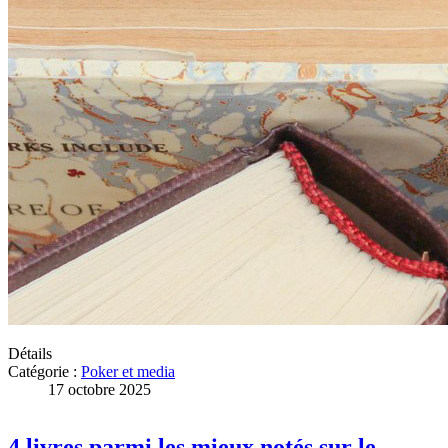
Détails
Catégorie :
Poker et media
17 octobre 2025
4 livres parmi les mieux notés sur le