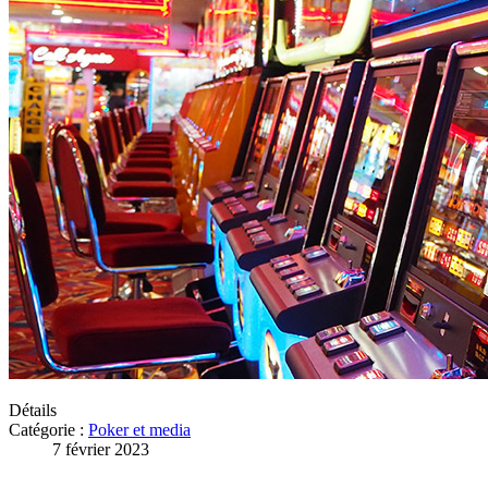
Détails
Catégorie :
Poker et media
7 février 2023