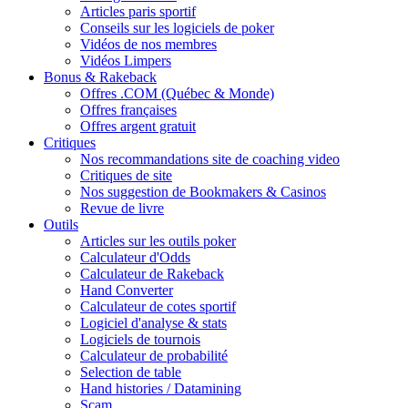
Articles paris sportif
Conseils sur les logiciels de poker
Vidéos de nos membres
Vidéos Limpers
Bonus & Rakeback
Offres .COM (Québec & Monde)
Offres françaises
Offres argent gratuit
Critiques
Nos recommandations site de coaching video
Critiques de site
Nos suggestion de Bookmakers & Casinos
Revue de livre
Outils
Articles sur les outils poker
Calculateur d'Odds
Calculateur de Rakeback
Hand Converter
Calculateur de cotes sportif
Logiciel d'analyse & stats
Logiciels de tournois
Calculateur de probabilité
Selection de table
Hand histories / Datamining
Scam