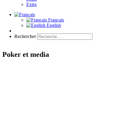
Extra
Français
English
Rechercher
Poker et media