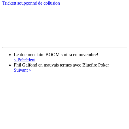
Trickett soupçonné de collusion
Le documentaire BOOM sortira en novembre!
< Précédent
Phil Galfond en mauvais termes avec Bluefire Poker
Suivant >