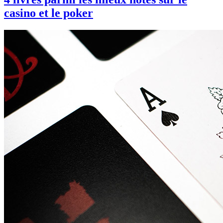
casino et le poker