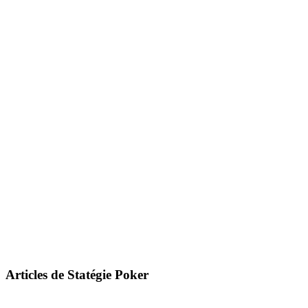
Articles de Statégie Poker