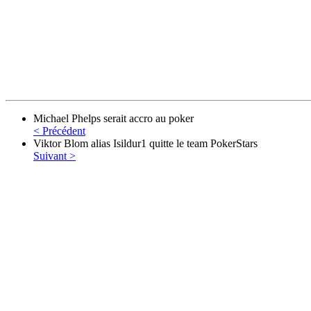
Michael Phelps serait accro au poker
< Précédent
Viktor Blom alias Isildur1 quitte le team PokerStars
Suivant >