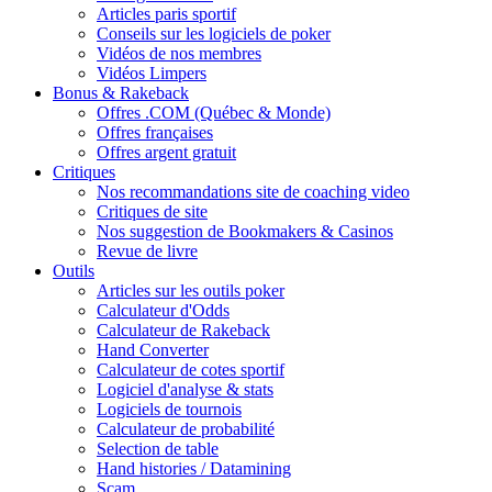
Articles paris sportif
Conseils sur les logiciels de poker
Vidéos de nos membres
Vidéos Limpers
Bonus & Rakeback
Offres .COM (Québec & Monde)
Offres françaises
Offres argent gratuit
Critiques
Nos recommandations site de coaching video
Critiques de site
Nos suggestion de Bookmakers & Casinos
Revue de livre
Outils
Articles sur les outils poker
Calculateur d'Odds
Calculateur de Rakeback
Hand Converter
Calculateur de cotes sportif
Logiciel d'analyse & stats
Logiciels de tournois
Calculateur de probabilité
Selection de table
Hand histories / Datamining
Scam