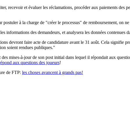
ter, recevoir et évaluer les réclamations, procéder aux paiements des pe
r postuler à la charge de "créer le processus" de remboursement, on ne
a les informations des demandeurs, et analysera les données contenues da
ations devront faire acte de candidature avant le 31 août. Cela signifie
ion soient rendues publiques."
es mises-à-jour de son post initial dans lequel il répondait aux questi
pond aux questions des joueurs
!
ture de FTP:
les choses avancent à grands pas!