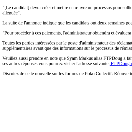
"[Le candidat] devra créer et mettre en œuvre un processus pour sollici
alléguée".
La suite de l'annonce indique que les candidats ont deux semaines pou
"Pour procéder à ces paiements, l'administrateur obtiendra et évaluer
Toutes les parties intéressées par le poste d'administrateur des réclam
supplémentaires avant que des informations sur le processus de rémiss
Veuillez aussi prendre en note que Syam Markus alias FTPDoug a fait d
ses autres réponses vous pourrez visiter l'adresse suivante:
FTPDoug ré
Discutez de cette nouvelle sur les forums de PokerCollectif: Réouver