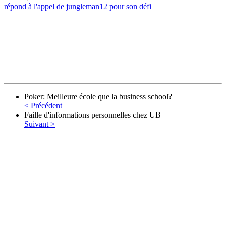
répond à l'appel de jungleman12 pour son défi
Poker: Meilleure école que la business school?
< Précédent
Faille d'informations personnelles chez UB
Suivant >