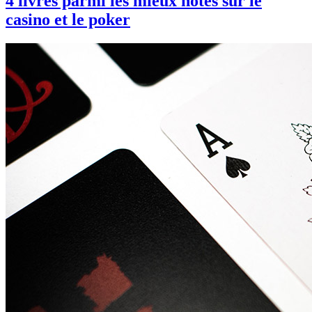
4 livres parmi les mieux notés sur le
casino et le poker