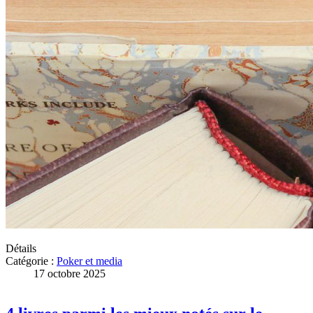
Détails
Catégorie :
Poker et media
17 octobre 2025