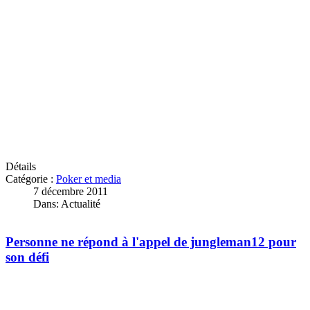
Détails
Catégorie :
Poker et media
7 décembre 2011
Dans: Actualité
Personne ne répond à l'appel de jungleman12 pour
son défi