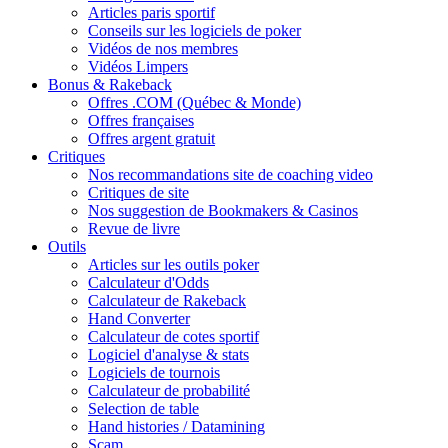
Articles paris sportif
Conseils sur les logiciels de poker
Vidéos de nos membres
Vidéos Limpers
Bonus & Rakeback
Offres .COM (Québec & Monde)
Offres françaises
Offres argent gratuit
Critiques
Nos recommandations site de coaching video
Critiques de site
Nos suggestion de Bookmakers & Casinos
Revue de livre
Outils
Articles sur les outils poker
Calculateur d'Odds
Calculateur de Rakeback
Hand Converter
Calculateur de cotes sportif
Logiciel d'analyse & stats
Logiciels de tournois
Calculateur de probabilité
Selection de table
Hand histories / Datamining
Scam