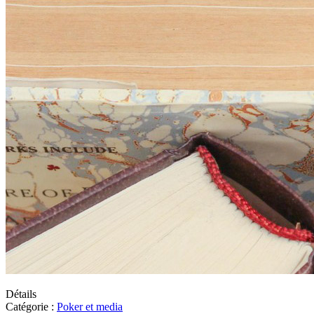
Détails
Catégorie :
Poker et media