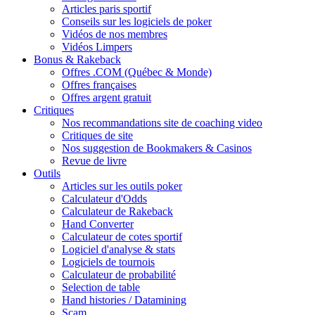
Articles paris sportif
Conseils sur les logiciels de poker
Vidéos de nos membres
Vidéos Limpers
Bonus & Rakeback
Offres .COM (Québec & Monde)
Offres françaises
Offres argent gratuit
Critiques
Nos recommandations site de coaching video
Critiques de site
Nos suggestion de Bookmakers & Casinos
Revue de livre
Outils
Articles sur les outils poker
Calculateur d'Odds
Calculateur de Rakeback
Hand Converter
Calculateur de cotes sportif
Logiciel d'analyse & stats
Logiciels de tournois
Calculateur de probabilité
Selection de table
Hand histories / Datamining
Scam