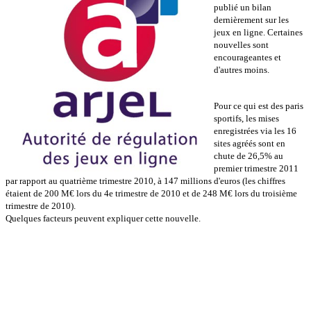
publié un bilan
dernièrement sur les
jeux en ligne. Certaines
nouvelles sont
encourageantes et
d'autres moins.
Pour ce qui est des paris
sportifs, les mises
enregistrées via les 16
sites agréés sont en
chute de 26,5% au
premier trimestre 2011
par rapport au quatrième trimestre 2010, à 147 millions d'euros (les chiffres
étaient de 200 M€ lors du 4e trimestre de 2010 et de 248 M€ lors du troisième
trimestre de 2010).
Quelques facteurs peuvent expliquer cette nouvelle.