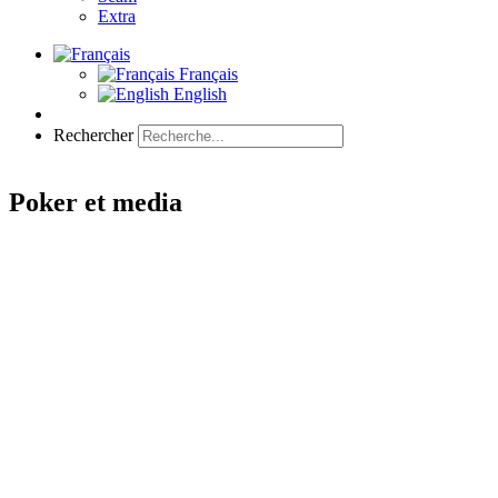
Extra
Français
English
Rechercher
Poker et media