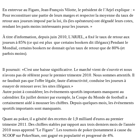
En entrevue au Figaro, Jean-François Vilotte, le président de l’Arjel explique : «
Pour reconstituer une partie de leurs marges et respecter la moyenne du taux de
retour aux joueurs imposé par la loi, ils (les opérateurs) ont dégradé leurs cotes,
rendant les paris moins intéressants pour les joueurs. »
À titre d'information, depuis juin 2010, L'ARJEL, a fixé le taux de retour aux
joueurs à 85% (ce qui est plus que certains bookers dit illégaux) Pendant le
Mondial, certains bookers ne donnait qu'un taux de retour que de 80% (et
parfois moins).
Il poursuit: «C'est une baisse significative. Le marché vient de s'ouvrir et nous
n'avons pas de référent pour le premier trimestre 2010. Nous sommes attentifs. Il
ne faudrait pas que l'offre légale, faute d'attractivité, conduise les joueurs à
essayer de renouer avec les sites illégaux.»
Autre point à considérer, les événements sportifs importants manquent au
calendrier. En juillet dernier par exemple, la Coupe du Monde de football a
certainement aidé à mousser les chiffres. Depuis quelques mois, les événements
sportifs importants sont manquants.
Quant au poker, il a généré des recettes de 1,9 milliard d'euros au premier
trimestre 2011. Des chiffres stables par rapport aux trois derniers mois de l'année
2010 nous apprend "Le Figaro". Les tournois de poker (notamment à cause du
SCOOP sur PokerStars, ont gagné en popularité et progressé de 4%.