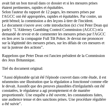
avait fait un bon travail dans ce dossier et si les mesures prises
étaient pertinentes, rapides et équitables.
Selon l'auteur du rapport de 12 pages, les mesures prises par
l'AGCC ont été appropriées, rapides et équitables. Par contre, un
petit bémol; la commission a des leçons à tirer de l'incident.
Le document s'ouvre avec cette introduction (ici c'est Peter Dean qui
parle): "L'Alderney Gambling Control Commission (AGCC) m'a
demandé de revoir et de commenter les mesures prises par l'AGCC
en lien avec la compagnie Full Tilt Poker. Je devrai me prononcer
sur la légitimité des mesures prises, sur les délais de ces mesures et
sur la justesse des actions".
Rappelons que Peter Dean est l'ancien président de la Commission
des Jeux Britannique.
Tiré du document original:
"Aussi déplorable qu'ait été l'épisode couvert dans cette étude, il est
néanmoins une illustration que la régulation a fonctionné comme elle
le devait. Aussitôt que des preuves plausibles d'irrégularités ont été
constatées, le régulateur a agi promptement et de manière
proportionnée. Une enquête a été ouverte, les constatations faites,
une audience tenue et des sanctions prises. Une procédure régulière
a été suivie".