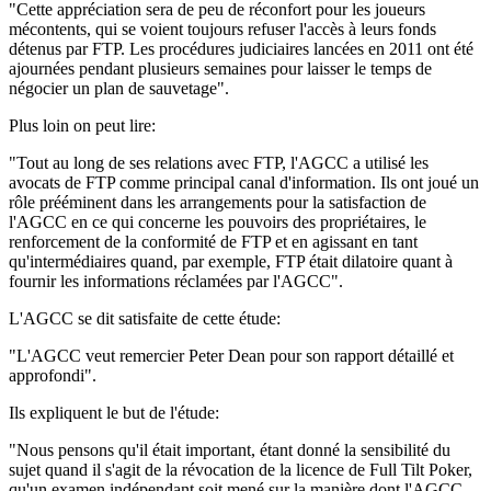
"Cette appréciation sera de peu de réconfort pour les joueurs
mécontents, qui se voient toujours refuser l'accès à leurs fonds
détenus par FTP. Les procédures judiciaires lancées en 2011 ont été
ajournées pendant plusieurs semaines pour laisser le temps de
négocier un plan de sauvetage".
Plus loin on peut lire:
"Tout au long de ses relations avec FTP, l'AGCC a utilisé les
avocats de FTP comme principal canal d'information. Ils ont joué un
rôle prééminent dans les arrangements pour la satisfaction de
l'AGCC en ce qui concerne les pouvoirs des propriétaires, le
renforcement de la conformité de FTP et en agissant en tant
qu'intermédiaires quand, par exemple, FTP était dilatoire quant à
fournir les informations réclamées par l'AGCC".
L'AGCC se dit satisfaite de cette étude:
"L'AGCC veut remercier Peter Dean pour son rapport détaillé et
approfondi".
Ils expliquent le but de l'étude:
"Nous pensons qu'il était important, étant donné la sensibilité du
sujet quand il s'agit de la révocation de la licence de Full Tilt Poker,
qu'un examen indépendant soit mené sur la manière dont l'AGCC