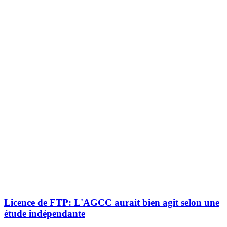
Licence de FTP: L'AGCC aurait bien agit selon une
étude indépendante