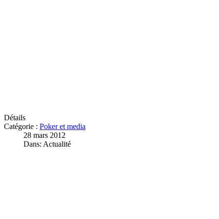
Détails
Catégorie :
Poker et media
28 mars 2012
Dans: Actualité