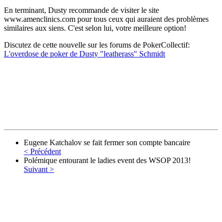
En terminant, Dusty recommande de visiter le site
www.amenclinics.com pour tous ceux qui auraient des problèmes
similaires aux siens. C'est selon lui, votre meilleure option!
Discutez de cette nouvelle sur les forums de PokerCollectif:
L'overdose de poker de Dusty "leatherass" Schmidt
Eugene Katchalov se fait fermer son compte bancaire
< Précédent
Polémique entourant le ladies event des WSOP 2013!
Suivant >