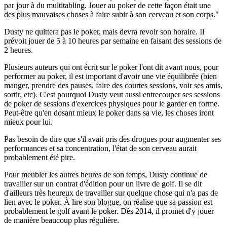
par jour à du multitabling. Jouer au poker de cette façon était une
des plus mauvaises choses à faire subir à son cerveau et son corps."
Dusty ne quittera pas le poker, mais devra revoir son horaire. Il
prévoit jouer de 5 à 10 heures par semaine en faisant des sessions de
2 heures.
Plusieurs auteurs qui ont écrit sur le poker l'ont dit avant nous, pour
performer au poker, il est important d'avoir une vie équilibrée (bien
manger, prendre des pauses, faire des courtes sessions, voir ses amis,
sortir, etc). C'est pourquoi Dusty veut aussi entrecouper ses sessions
de poker de sessions d'exercices physiques pour le garder en forme.
Peut-être qu'en dosant mieux le poker dans sa vie, les choses iront
mieux pour lui.
Pas besoin de dire que s'il avait pris des drogues pour augmenter ses
performances et sa concentration, l'état de son cerveau aurait
probablement été pire.
Pour meubler les autres heures de son temps, Dusty continue de
travailler sur un contrat d'édition pour un livre de golf. Il se dit
d'ailleurs très heureux de travailler sur quelque chose qui n'a pas de
lien avec le poker. À lire son blogue, on réalise que sa passion est
probablement le golf avant le poker. Dès 2014, il promet d'y jouer
de manière beaucoup plus régulière.