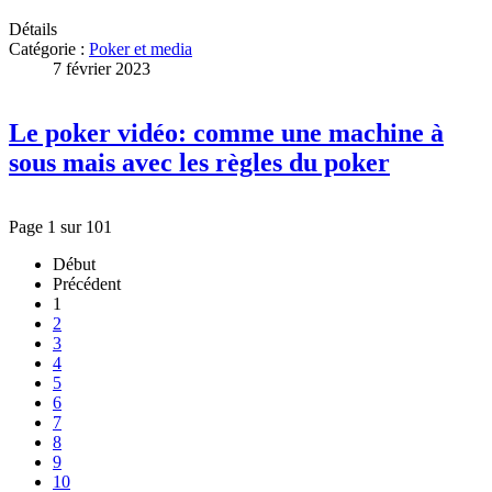
Détails
Catégorie :
Poker et media
7 février 2023
Le poker vidéo: comme une machine à
sous mais avec les règles du poker
Page 1 sur 101
Début
Précédent
1
2
3
4
5
6
7
8
9
10