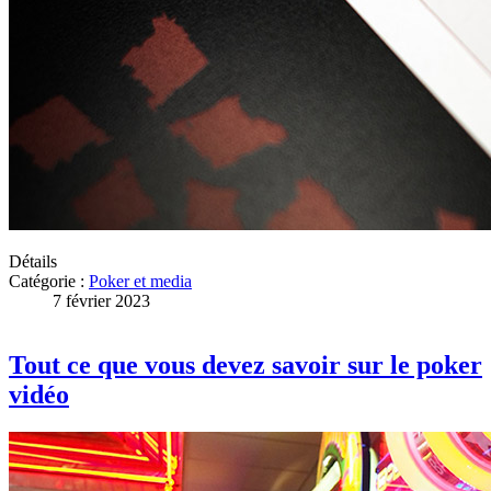
Détails
Catégorie :
Poker et media
7 février 2023
Tout ce que vous devez savoir sur le poker
vidéo