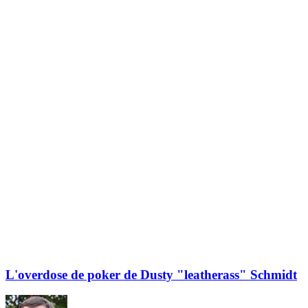
L'overdose de poker de Dusty "leatherass" Schmidt