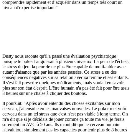
comprendre rapidement et d’acquérir dans un temps très court un
niveau d'expertise important."
Dusty nous raconte qu'il a passé une évaluation psychiatrique
puisque le poker l'angoissait à plusieurs niveaux. La peur de l'échec,
le stress du jeu, la peur de ne plus être capable de multi-tabler avec
autant d'aisance que par les années passées. Ce stress a eu des
conséquences négatives sur sa relation avec sa femme et ses enfants.
Il s'est fait prescrire quelques médicaments, mais voulait en savoir
plus sur son état d'esprit. L'être humain n'a pas été fait pour être assis
8 heures sur une chaise à cliquer des boutons.
Il poursuit: "Après avoir entendu des choses excitantes sur mon
cerveau, j'ai ensuite eu les mauvaises nouvelles. Le poker met votre
cerveau dans un tel stress que c'est n'est pas viable à long terme. On
m'a dit que si je décidais de jouer comme ça toute ma vie, je ferais
surement un AVC à 50 ans. Ils m'ont dit que le cerveau humain
n'avait tout simplement pas les capacités pour tenir plus de 8 heures