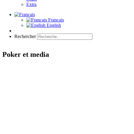
Extra
Français
English
Rechercher
Poker et media