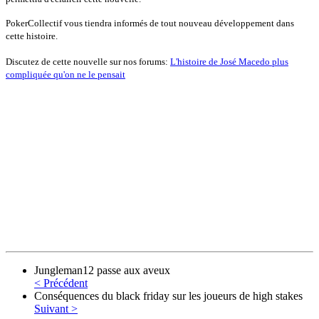
PokerCollectif vous tiendra informés de tout nouveau développement dans
cette histoire.
Discutez de cette nouvelle sur nos forums:
L'histoire de José Macedo plus
compliquée qu'on ne le pensait
Jungleman12 passe aux aveux
< Précédent
Conséquences du black friday sur les joueurs de high stakes
Suivant >