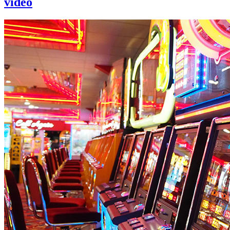
vidéo