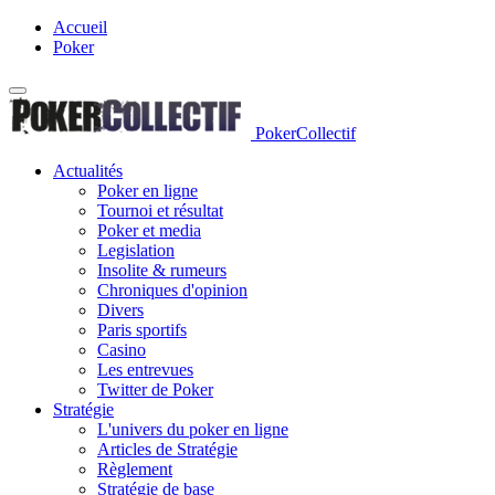
Accueil
Poker
PokerCollectif
Actualités
Poker en ligne
Tournoi et résultat
Poker et media
Legislation
Insolite & rumeurs
Chroniques d'opinion
Divers
Paris sportifs
Casino
Les entrevues
Twitter de Poker
Stratégie
L'univers du poker en ligne
Articles de Stratégie
Règlement
Stratégie de base