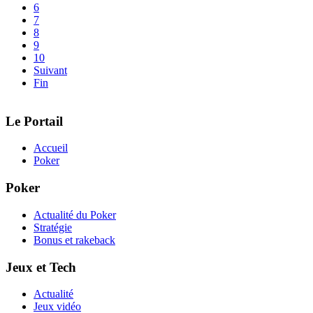
6
7
8
9
10
Suivant
Fin
Le Portail
Accueil
Poker
Poker
Actualité du Poker
Stratégie
Bonus et rakeback
Jeux et Tech
Actualité
Jeux vidéo