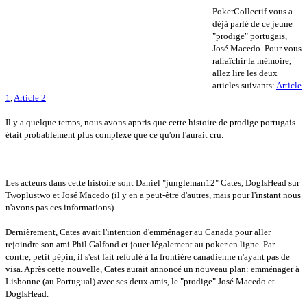
PokerCollectif vous a
déjà parlé de ce jeune
"prodige" portugais,
José Macedo. Pour vous
rafraîchir la mémoire,
allez lire les deux
articles suivants:
Article
1
,
Article 2
Il y a quelque temps, nous avons appris que cette histoire de prodige portugais
était probablement plus complexe que ce qu'on l'aurait cru.
Les acteurs dans cette histoire sont Daniel "jungleman12" Cates, DogIsHead sur
Twoplustwo et José Macedo (il y en a peut-être d'autres, mais pour l'instant nous
n'avons pas ces informations).
Dernièrement, Cates avait l'intention d'emménager au Canada pour aller
rejoindre son ami Phil Galfond et jouer légalement au poker en ligne. Par
contre, petit pépin, il s'est fait refoulé à la frontière canadienne n'ayant pas de
visa. Après cette nouvelle, Cates aurait annoncé un nouveau plan: emménager à
Lisbonne (au Portugual) avec ses deux amis, le "prodige" José Macedo et
DogIsHead.