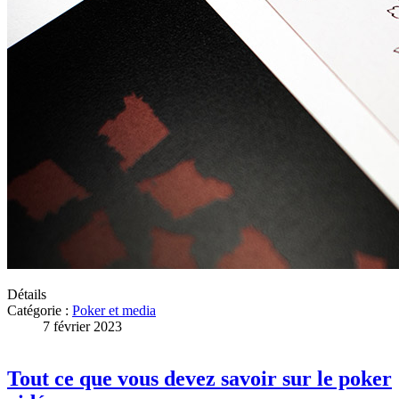
Détails
Catégorie :
Poker et media
7 février 2023
Tout ce que vous devez savoir sur le poker