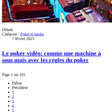
Détails
Catégorie :
Poker et media
7 février 2023
Le poker vidéo: comme une machine à
sous mais avec les règles du poker
Page 1 sur 101
Début
Précédent
1
2
3
4
5