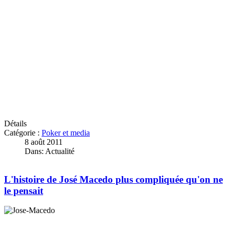
Détails
Catégorie :
Poker et media
8 août 2011
Dans: Actualité
L'histoire de José Macedo plus compliquée qu'on ne
le pensait