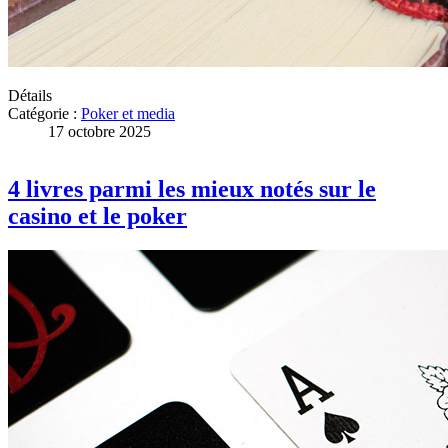
Détails
Catégorie :
Poker et media
17 octobre 2025
4 livres parmi les mieux notés sur le
casino et le poker