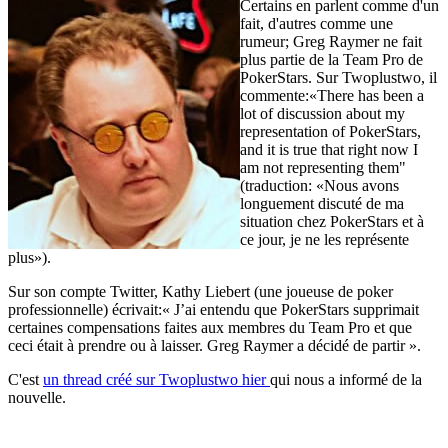
Certains en parlent comme d'un
fait, d'autres comme une
rumeur; Greg Raymer ne fait
plus partie de la Team Pro de
PokerStars. Sur Twoplustwo, il
commente:«There has been a
lot of discussion about my
representation of PokerStars,
and it is true that right now I
am not representing them"
(traduction: «Nous avons
longuement discuté de ma
situation chez PokerStars et à
ce jour, je ne les représente
plus»).
Sur son compte Twitter, Kathy Liebert (une joueuse de poker
professionnelle) écrivait:« J’ai entendu que PokerStars supprimait
certaines compensations faites aux membres du Team Pro et que
ceci était à prendre ou à laisser. Greg Raymer a décidé de partir ».
C'est
un thread créé sur Twoplustwo hier
qui nous a informé de la
nouvelle.