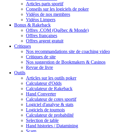
Articles paris sportif
Conseils sur les logiciels de poker
Vidéos de nos membres
Vidéos Limpers
Bonus & Rakeback
Offres .COM (Québec & Monde)
Offres françaises
Offres argent gratuit
Critiques
Nos recommandations site de coaching video
Critiques de site
Nos suggestion de Bookmakers & Casinos
Revue de livre
Outils
Articles sur les outils poker
Calculateur d'Odds
Calculateur de Rakeback
Hand Converter
Calculateur de cotes sportif
Logiciel d'analyse & stats
Logiciels de tournois
Calculateur de probabilité
Selection de table
Hand histories / Datamining
Scam