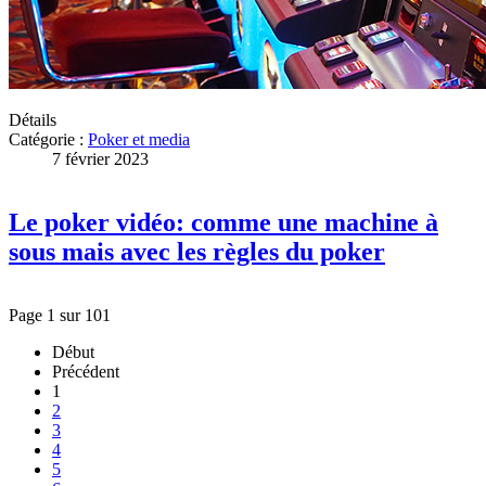
Détails
Catégorie :
Poker et media
7 février 2023
Le poker vidéo: comme une machine à
sous mais avec les règles du poker
Page 1 sur 101
Début
Précédent
1
2
3
4
5