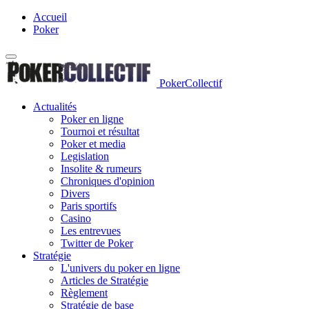
Accueil
Poker
PokerCollectif
Actualités
Poker en ligne
Tournoi et résultat
Poker et media
Legislation
Insolite & rumeurs
Chroniques d'opinion
Divers
Paris sportifs
Casino
Les entrevues
Twitter de Poker
Stratégie
L'univers du poker en ligne
Articles de Stratégie
Règlement
Stratégie de base