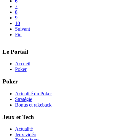
6
7
8
9
10
Suivant
Fin
Le Portail
Accueil
Poker
Poker
Actualité du Poker
Stratégie
Bonus et rakeback
Jeux et Tech
Actualité
Jeux vidéo