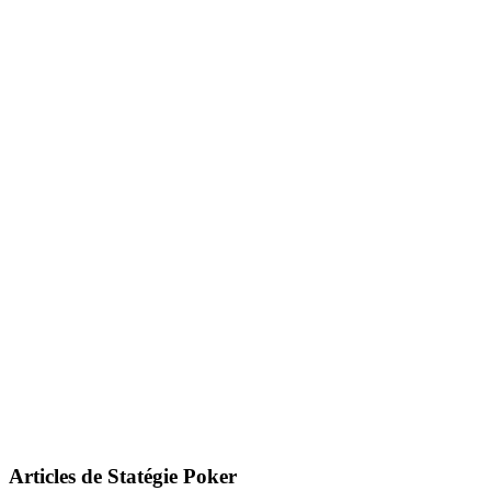
Articles de Statégie Poker