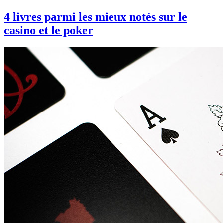
4 livres parmi les mieux notés sur le
casino et le poker