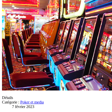
Détails
Catégorie :
Poker et media
7 février 2023