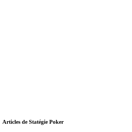
Articles de Statégie Poker