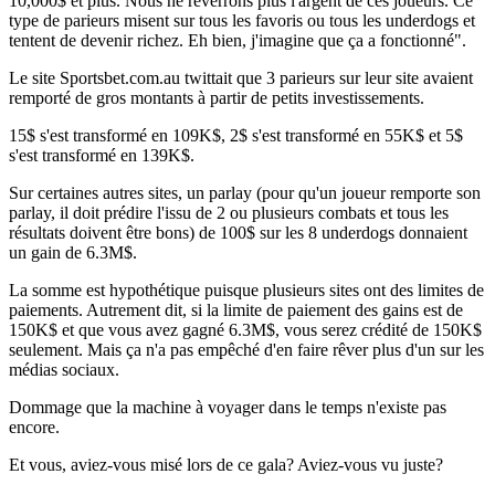
10,000$ et plus. Nous ne reverrons plus l'argent de ces joueurs. Ce
type de parieurs misent sur tous les favoris ou tous les underdogs et
tentent de devenir richez. Eh bien, j'imagine que ça a fonctionné".
Le site Sportsbet.com.au twittait que 3 parieurs sur leur site avaient
remporté de gros montants à partir de petits investissements.
15$ s'est transformé en 109K$, 2$ s'est transformé en 55K$ et 5$
s'est transformé en 139K$.
Sur certaines autres sites, un parlay (pour qu'un joueur remporte son
parlay, il doit prédire l'issu de 2 ou plusieurs combats et tous les
résultats doivent être bons) de 100$ sur les 8 underdogs donnaient
un gain de 6.3M$.
La somme est hypothétique puisque plusieurs sites ont des limites de
paiements. Autrement dit, si la limite de paiement des gains est de
150K$ et que vous avez gagné 6.3M$, vous serez crédité de 150K$
seulement. Mais ça n'a pas empêché d'en faire rêver plus d'un sur les
médias sociaux.
Dommage que la machine à voyager dans le temps n'existe pas
encore.
Et vous, aviez-vous misé lors de ce gala? Aviez-vous vu juste?