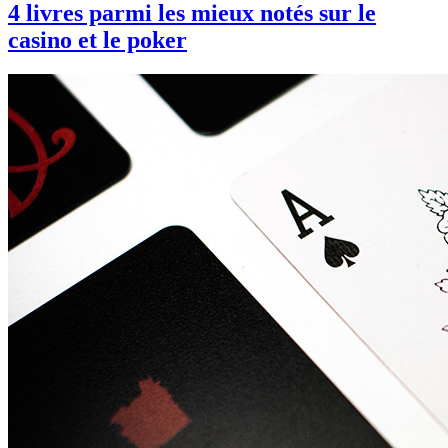
4 livres parmi les mieux notés sur le
casino et le poker