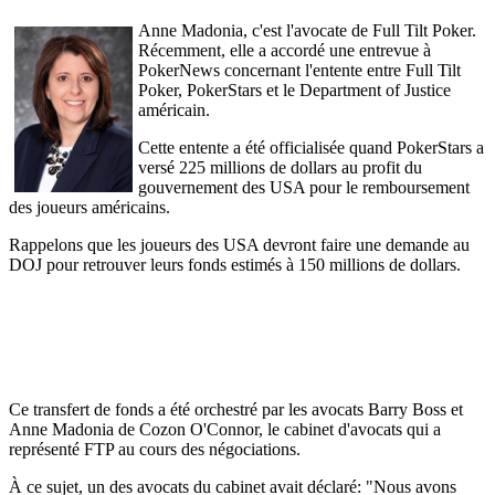
Anne Madonia, c'est l'avocate de Full Tilt Poker.
Récemment, elle a accordé une entrevue à
PokerNews concernant l'entente entre Full Tilt
Poker, PokerStars et le Department of Justice
américain.
Cette entente a été officialisée quand PokerStars a
versé 225 millions de dollars au profit du
gouvernement des USA pour le remboursement
des joueurs américains.
Rappelons que les joueurs des USA devront faire une demande au
DOJ pour retrouver leurs fonds estimés à 150 millions de dollars.
Ce transfert de fonds a été orchestré par les avocats Barry Boss et
Anne Madonia de Cozon O'Connor, le cabinet d'avocats qui a
représenté FTP au cours des négociations.
À ce sujet, un des avocats du cabinet avait déclaré: "Nous avons