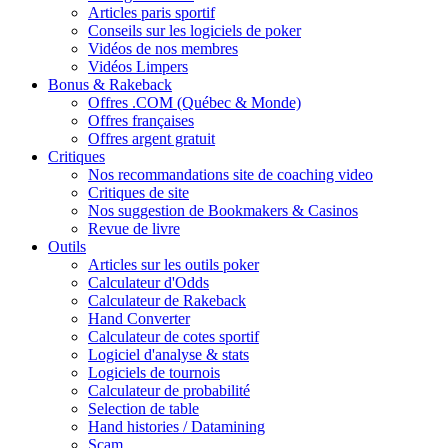
Articles paris sportif
Conseils sur les logiciels de poker
Vidéos de nos membres
Vidéos Limpers
Bonus & Rakeback
Offres .COM (Québec & Monde)
Offres françaises
Offres argent gratuit
Critiques
Nos recommandations site de coaching video
Critiques de site
Nos suggestion de Bookmakers & Casinos
Revue de livre
Outils
Articles sur les outils poker
Calculateur d'Odds
Calculateur de Rakeback
Hand Converter
Calculateur de cotes sportif
Logiciel d'analyse & stats
Logiciels de tournois
Calculateur de probabilité
Selection de table
Hand histories / Datamining
Scam