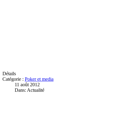
Détails
Catégorie :
Poker et media
11 août 2012
Dans: Actualité