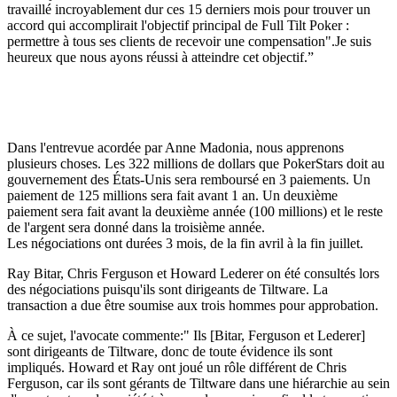
travaillé incroyablement dur ces 15 derniers mois pour trouver un
accord qui accomplirait l'objectif principal de Full Tilt Poker :
permettre à tous ses clients de recevoir une compensation".Je suis
heureux que nous ayons réussi à atteindre cet objectif.”
Dans l'entrevue acordée par Anne Madonia, nous apprenons
plusieurs choses. Les 322 millions de dollars que PokerStars doit au
gouvernement des États-Unis sera remboursé en 3 paiements. Un
paiement de 125 millions sera fait avant 1 an. Un deuxième
paiement sera fait avant la deuxième année (100 millions) et le reste
de l'argent sera donné dans la troisième année.
Les négociations ont durées 3 mois, de la fin avril à la fin juillet.
Ray Bitar, Chris Ferguson et Howard Lederer on été consultés lors
des négociations puisqu'ils sont dirigeants de Tiltware. La
transaction a due être soumise aux trois hommes pour approbation.
À ce sujet, l'avocate commente:" Ils [Bitar, Ferguson et Lederer]
sont dirigeants de Tiltware, donc de toute évidence ils sont
impliqués. Howard et Ray ont joué un rôle différent de Chris
Ferguson, car ils sont gérants de Tiltware dans une hiérarchie au sein