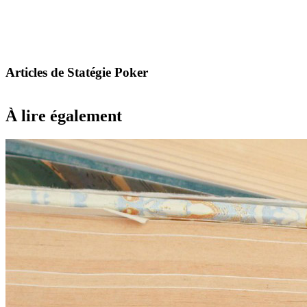
Articles de Statégie Poker
À lire également