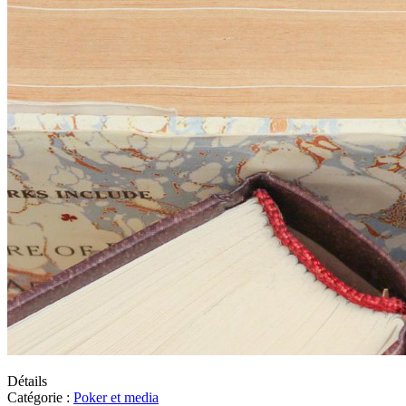
Détails
Catégorie :
Poker et media