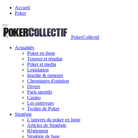
Accueil
Poker
PokerCollectif
Actualités
Poker en ligne
Tournoi et résultat
Poker et media
Legislation
Insolite & rumeurs
Chroniques d'opinion
Divers
Paris sportifs
Casino
Les entrevues
Twitter de Poker
Stratégie
L'univers du poker en ligne
Articles de Stratégie
Règlement
Stratégie de base