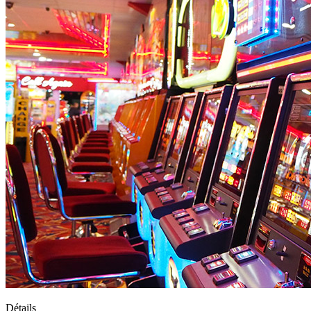
Détails