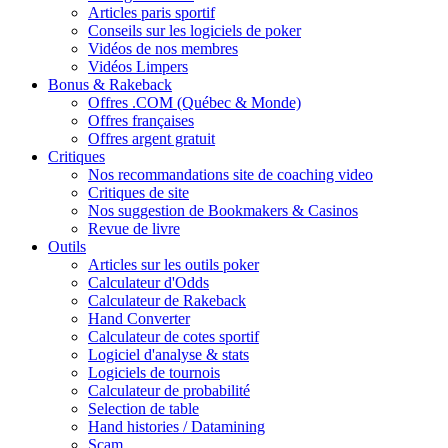
Articles paris sportif
Conseils sur les logiciels de poker
Vidéos de nos membres
Vidéos Limpers
Bonus & Rakeback
Offres .COM (Québec & Monde)
Offres françaises
Offres argent gratuit
Critiques
Nos recommandations site de coaching video
Critiques de site
Nos suggestion de Bookmakers & Casinos
Revue de livre
Outils
Articles sur les outils poker
Calculateur d'Odds
Calculateur de Rakeback
Hand Converter
Calculateur de cotes sportif
Logiciel d'analyse & stats
Logiciels de tournois
Calculateur de probabilité
Selection de table
Hand histories / Datamining
Scam