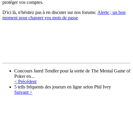
protéger vos comptes.
D'ici là, n'hésitez pas à en discuter sur nos forums:
Alerte ; un bon
moment pour changer vos mots de passe
Concours Jared Tendler pour la sortie de The Mental Game of
Poker en...
< Précédent
5 tells fréquents des joueurs en ligne selon Phil Ivey
Suivant >