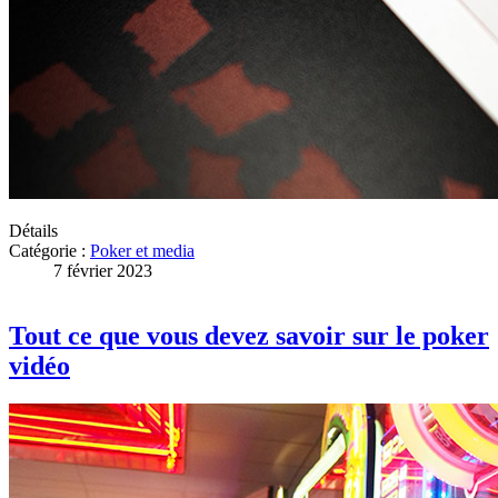
Détails
Catégorie :
Poker et media
7 février 2023
Tout ce que vous devez savoir sur le poker
vidéo