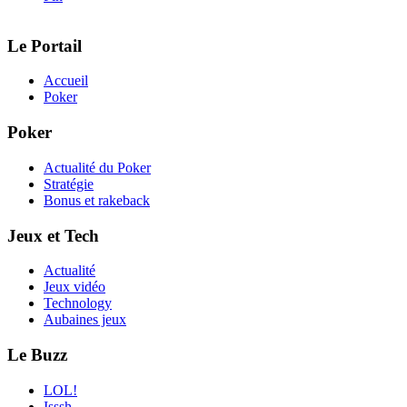
Le Portail
Accueil
Poker
Poker
Actualité du Poker
Stratégie
Bonus et rakeback
Jeux et Tech
Actualité
Jeux vidéo
Technology
Aubaines jeux
Le Buzz
LOL!
Isssh..