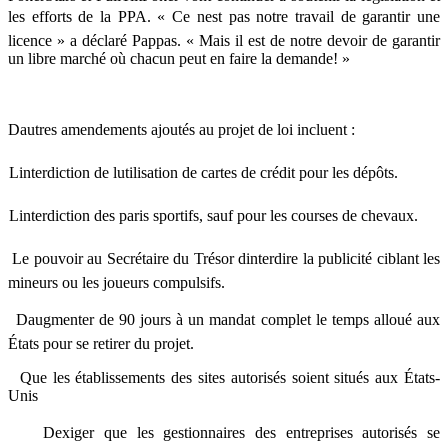
les efforts de la PPA. « Ce nest pas notre travail de garantir une
licence » a déclaré Pappas. « Mais il est de notre devoir de garantir
un libre marché où chacun peut en faire la demande! »
Dautres amendements ajoutés au projet de loi incluent :
Linterdiction de lutilisation de cartes de crédit pour les dépôts.
Linterdiction des paris sportifs, sauf pour les courses de chevaux.
Le pouvoir au Secrétaire du Trésor dinterdire la publicité ciblant les
mineurs ou les joueurs compulsifs.
Daugmenter de 90 jours à un mandat complet le temps alloué aux
États pour se retirer du projet.
Que les établissements des sites autorisés soient situés aux États-
Unis
Dexiger que les gestionnaires des entreprises autorisés se