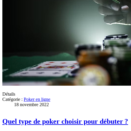
Détails
Catégorie :
Poker en ligne
18 novembre 2022
Quel type de poker choisir pour débuter ?