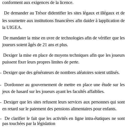
conforment aux exigences de la licence.
De demander au Trésor didentifier les sites légaux et illégaux et de
les soumettre aux institutions financières afin daider à lapplication de
la UIGEA.
De mandater la mise en uvre de technologies afin de vérifier que les
joueurs soient âgés de 21 ans et plus.
Dexiger la mise en place de moyens techniques afin que les joueurs
puissent fixer leurs propres limites de perte.
-
Dexiger que des générateurs de nombres aléatoires soient utilisés.
-
Dordonner au gouvernement de mettre en place une étude sur les
jeux de hasard sur les joueurs ayant les facultés affaiblies.
-
Dexiger que les sites refusent leurs services aux personnes qui sont
en retard sur le paiement des pensions alimentaires pour enfants.
-
De clarifier le fait que les activités en ligne intra-étatiques ne sont
pas touchées par la législation