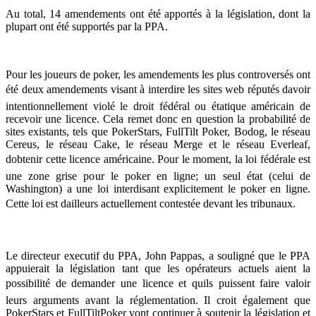
Au total, 14 amendements ont été apportés à la législation, dont la
plupart ont été supportés par la PPA.
Pour les joueurs de poker, les amendements les plus controversés ont
été deux amendements visant à interdire les sites web réputés davoir
intentionnellement violé le droit fédéral ou étatique américain de
recevoir une licence. Cela remet donc en question la probabilité de
sites existants, tels que PokerStars, FullTilt Poker, Bodog, le réseau
Cereus, le réseau Cake, le réseau Merge et le réseau Everleaf,
dobtenir cette licence américaine. Pour le moment, la loi fédérale est
une zone grise pour le poker en ligne; un seul état (celui de
Washington) a une loi interdisant explicitement le poker en ligne.
Cette loi est dailleurs actuellement contestée devant les tribunaux.
Le directeur executif du PPA, John Pappas, a souligné que le PPA
appuierait la législation tant que les opérateurs actuels aient la
possibilité de demander une licence et quils puissent faire valoir
leurs arguments avant la réglementation. Il croit également que
PokerStars et FullTiltPoker vont continuer à soutenir la législation et