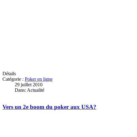
Détails
Catégorie :
Poker en ligne
29 juillet 2010
Dans: Actualité
Vers un 2e boom du poker aux USA?