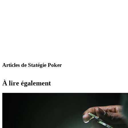
Articles de Statégie Poker
À lire également