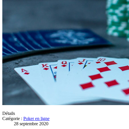
Détails
Catégorie :
Poker en ligne
28 septembre 2020