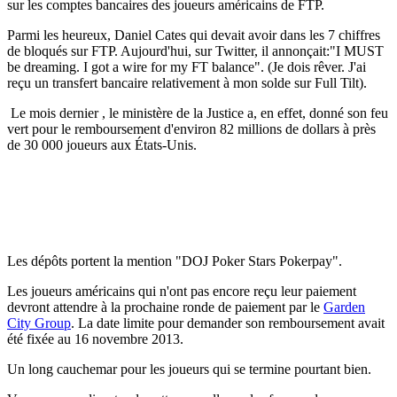
sur les comptes bancaires des joueurs américains de FTP.
Parmi les heureux, Daniel Cates qui devait avoir dans les 7 chiffres
de bloqués sur FTP. Aujourd'hui, sur Twitter, il annonçait:"I MUST
be dreaming. I got a wire for my FT balance". (Je dois rêver. J'ai
reçu un transfert bancaire relativement à mon solde sur Full Tilt).
Le mois dernier , le ministère de la Justice a, en effet, donné son feu
vert pour le remboursement d'environ 82 millions de dollars à près
de 30 000 joueurs aux États-Unis.
Les dépôts portent la mention "DOJ Poker Stars Pokerpay".
Les joueurs américains qui n'ont pas encore reçu leur paiement
devront attendre à la prochaine ronde de paiement par le
Garden
City Group
. La date limite pour demander son remboursement avait
été fixée au 16 novembre 2013.
Un long cauchemar pour les joueurs qui se termine pourtant bien.