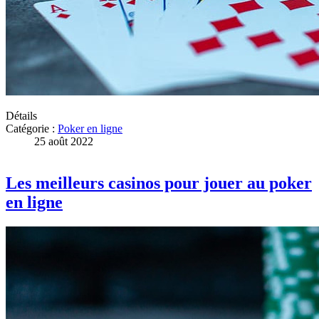
Détails
Catégorie :
Poker en ligne
25 août 2022
Les meilleurs casinos pour jouer au poker
en ligne