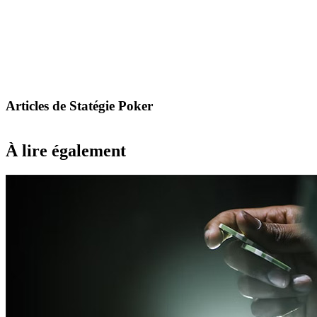
Articles de Statégie Poker
À lire également