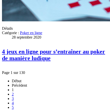
Détails
Catégorie :
Poker en ligne
28 septembre 2020
4 jeux en ligne pour s’entraîner au poker
de manière ludique
Page 1 sur 130
Début
Précédent
1
2
3
4
5