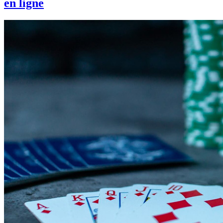
en ligne