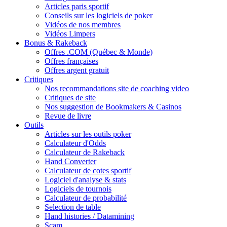
Articles paris sportif
Conseils sur les logiciels de poker
Vidéos de nos membres
Vidéos Limpers
Bonus & Rakeback
Offres .COM (Québec & Monde)
Offres françaises
Offres argent gratuit
Critiques
Nos recommandations site de coaching video
Critiques de site
Nos suggestion de Bookmakers & Casinos
Revue de livre
Outils
Articles sur les outils poker
Calculateur d'Odds
Calculateur de Rakeback
Hand Converter
Calculateur de cotes sportif
Logiciel d'analyse & stats
Logiciels de tournois
Calculateur de probabilité
Selection de table
Hand histories / Datamining
Scam