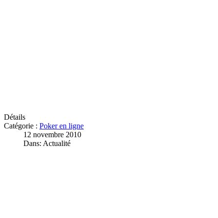
Détails
Catégorie :
Poker en ligne
12 novembre 2010
Dans: Actualité