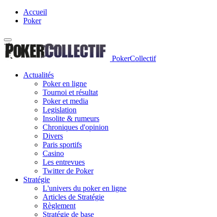
Accueil
Poker
PokerCollectif
Actualités
Poker en ligne
Tournoi et résultat
Poker et media
Legislation
Insolite & rumeurs
Chroniques d'opinion
Divers
Paris sportifs
Casino
Les entrevues
Twitter de Poker
Stratégie
L'univers du poker en ligne
Articles de Stratégie
Règlement
Stratégie de base