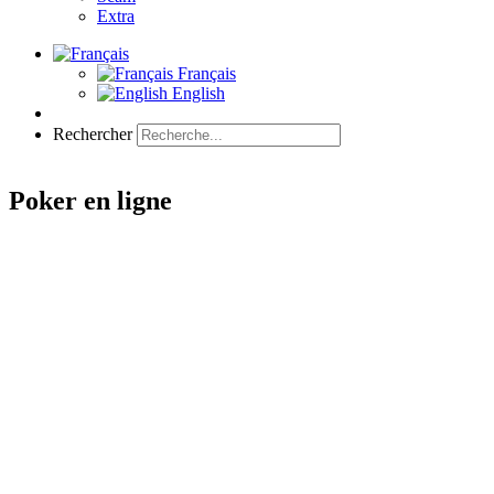
Extra
Français
English
Rechercher
Poker en ligne