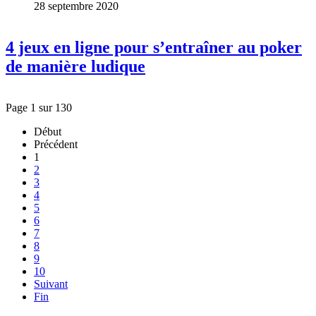
28 septembre 2020
4 jeux en ligne pour s’entraîner au poker
de manière ludique
Page 1 sur 130
Début
Précédent
1
2
3
4
5
6
7
8
9
10
Suivant
Fin