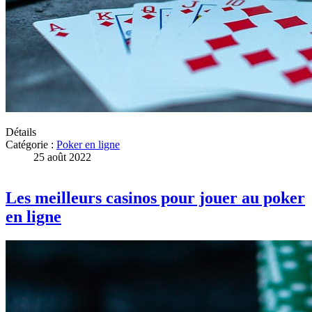
Détails
Catégorie :
Poker en ligne
25 août 2022
Les meilleurs casinos pour jouer au poker
en ligne