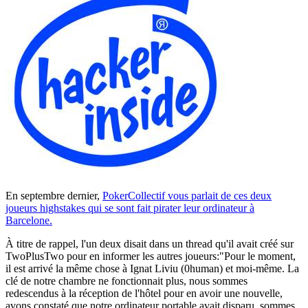
En septembre dernier,
PokerCollectif vous parlait de ces deux
joueurs highstakes qui se sont fait pirater leur ordinateur à
Barcelone.
À titre de rappel, l'un deux disait dans un thread qu'il avait créé sur
TwoPlusTwo pour en informer les autres joueurs:"Pour le moment,
il est arrivé la même chose à Ignat Liviu (0human) et moi-même. La
clé de notre chambre ne fonctionnait plus, nous sommes
redescendus à la réception de l'hôtel pour en avoir une nouvelle,
avons constaté que notre ordinateur portable avait disparu, sommes