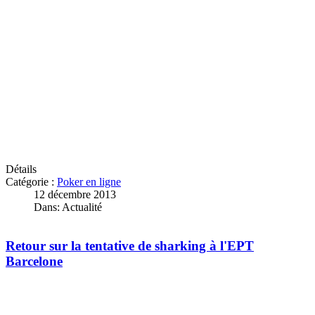
Détails
Catégorie :
Poker en ligne
12 décembre 2013
Dans: Actualité
Retour sur la tentative de sharking à l'EPT
Barcelone