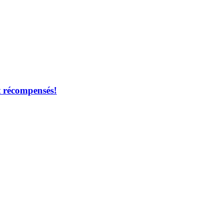
t récompensés!