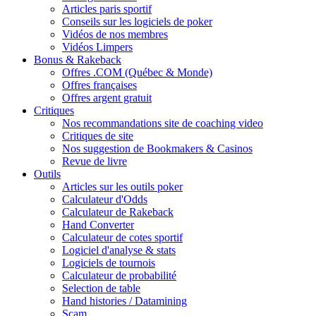
Articles paris sportif
Conseils sur les logiciels de poker
Vidéos de nos membres
Vidéos Limpers
Bonus & Rakeback
Offres .COM (Québec & Monde)
Offres françaises
Offres argent gratuit
Critiques
Nos recommandations site de coaching video
Critiques de site
Nos suggestion de Bookmakers & Casinos
Revue de livre
Outils
Articles sur les outils poker
Calculateur d'Odds
Calculateur de Rakeback
Hand Converter
Calculateur de cotes sportif
Logiciel d'analyse & stats
Logiciels de tournois
Calculateur de probabilité
Selection de table
Hand histories / Datamining
Scam