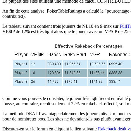
La plupart des sites utilisent une méthode de calcul CONTRIBUTE
Au fin de cette analyse, PokerTableRatings a calculé le "pourcentage
contributed).
Le tableau suivant contient trois joueurs de NL10 en 9-max sur
FullTi
VP$IP de 12% est très tight alors que le joueur avec un VP$IP de 25 e
Comme vous pouvez le constater, le joueur très tight recoit en réalité 
lousse, au contraire, recoit seulement 22% en rakeback effectif, soit m
La méthode DEALT avantage clairement les joueurs nits. Un joueur supe
pour de nombreux pots. Les sites ne devraient-ils pas plutôt avantager 
Discutez-en sur le forum en cliquant le lien suivant:
Rakeback dealt vs