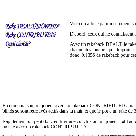
Voici un article paru récemment s
D'abord, ceux qui ne connaissent p
Avec un rakeback DEALT, le rake d
chacun des joueurs, peu importe si 
donc 0.135$ de rakeback pour cett
En comparaison, un joueur avec un rakeback CONTRIBUTED aura payé 0$ 
blinds se sont retrouvés actifs dans la main et que le pot a un rake de
Rapidement, on peut donc en tirer une conclusion: un joueur tight au
un site avec un rakeback CONTRIBUTED.