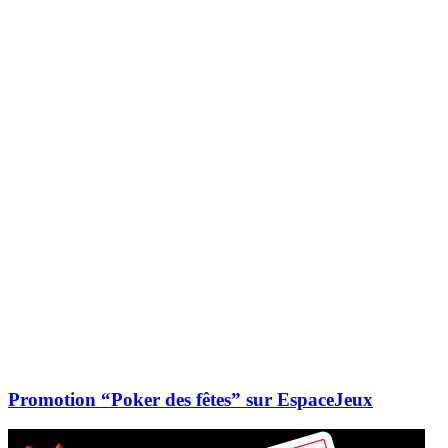
Promotion “Poker des fêtes” sur EspaceJeux