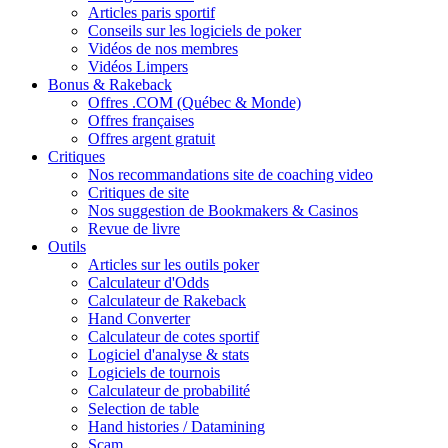
Articles paris sportif
Conseils sur les logiciels de poker
Vidéos de nos membres
Vidéos Limpers
Bonus & Rakeback
Offres .COM (Québec & Monde)
Offres françaises
Offres argent gratuit
Critiques
Nos recommandations site de coaching video
Critiques de site
Nos suggestion de Bookmakers & Casinos
Revue de livre
Outils
Articles sur les outils poker
Calculateur d'Odds
Calculateur de Rakeback
Hand Converter
Calculateur de cotes sportif
Logiciel d'analyse & stats
Logiciels de tournois
Calculateur de probabilité
Selection de table
Hand histories / Datamining
Scam