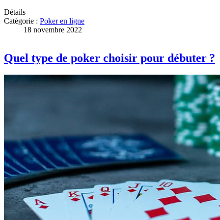
Détails
Catégorie :
Poker en ligne
18 novembre 2022
Quel type de poker choisir pour débuter ?