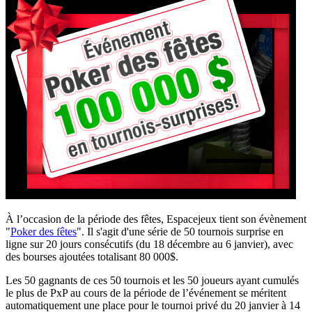
À l’occasion de la période des fêtes, Espacejeux tient son évènement
"
Poker des fêtes
". Il s'agit d'une série de 50 tournois surprise en
ligne sur 20 jours consécutifs (du 18 décembre au 6 janvier), avec
des bourses ajoutées totalisant 80 000$.
Les 50 gagnants de ces 50 tournois et les 50 joueurs ayant cumulés
le plus de PxP au cours de la période de l’événement se méritent
automatiquement une place pour le tournoi privé du 20 janvier à 14