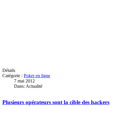
Détails
Catégorie :
Poker en ligne
7 mai 2012
Dans: Actualité
Plusieurs opérateurs sont la cible des hackers