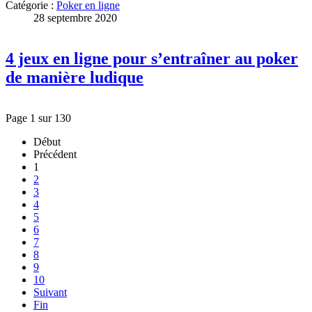
Catégorie :
Poker en ligne
28 septembre 2020
4 jeux en ligne pour s’entraîner au poker
de manière ludique
Page 1 sur 130
Début
Précédent
1
2
3
4
5
6
7
8
9
10
Suivant
Fin