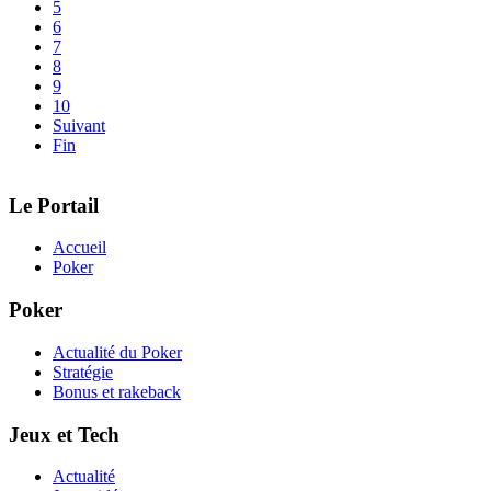
5
6
7
8
9
10
Suivant
Fin
Le Portail
Accueil
Poker
Poker
Actualité du Poker
Stratégie
Bonus et rakeback
Jeux et Tech
Actualité