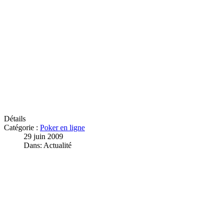
Détails
Catégorie :
Poker en ligne
29 juin 2009
Dans: Actualité