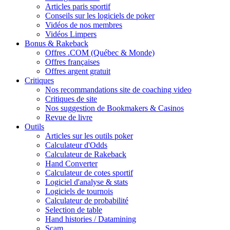
Articles paris sportif
Conseils sur les logiciels de poker
Vidéos de nos membres
Vidéos Limpers
Bonus & Rakeback
Offres .COM (Québec & Monde)
Offres françaises
Offres argent gratuit
Critiques
Nos recommandations site de coaching video
Critiques de site
Nos suggestion de Bookmakers & Casinos
Revue de livre
Outils
Articles sur les outils poker
Calculateur d'Odds
Calculateur de Rakeback
Hand Converter
Calculateur de cotes sportif
Logiciel d'analyse & stats
Logiciels de tournois
Calculateur de probabilité
Selection de table
Hand histories / Datamining
Scam