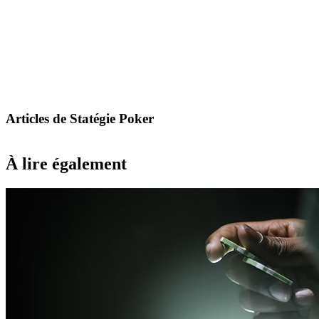
Articles de Statégie Poker
À lire également