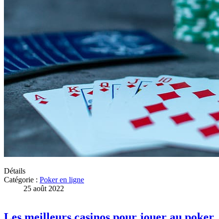
Détails
Catégorie :
Poker en ligne
25 août 2022
Les meilleurs casinos pour jouer au poker