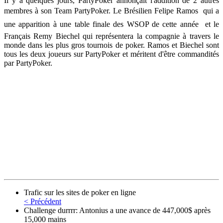
Il y a quelques jours, PartyPoker annonçait l'addition de 2 autres
membres à son Team PartyPoker. Le Brésilien Felipe Ramos  qui a
une apparition à une table finale des WSOP de cette année  et le
Français Remy Biechel qui représentera la compagnie à travers le
monde dans les plus gros tournois de poker. Ramos et Biechel sont
tous les deux joueurs sur PartyPoker et méritent d'être commandités
par PartyPoker.
Trafic sur les sites de poker en ligne
< Précédent
Challenge durrrr: Antonius a une avance de 447,000$ après
15,000 mains