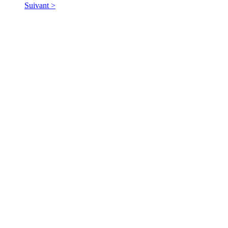
Suivant >