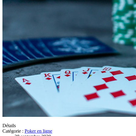
Détails
Catégorie :
Poker en ligne