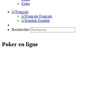
Extra
Français
English
Rechercher
Poker en ligne