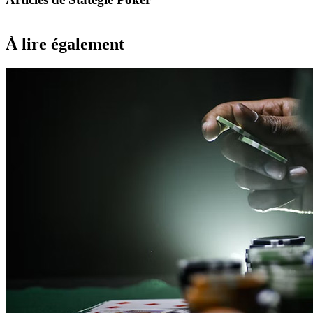
À lire également