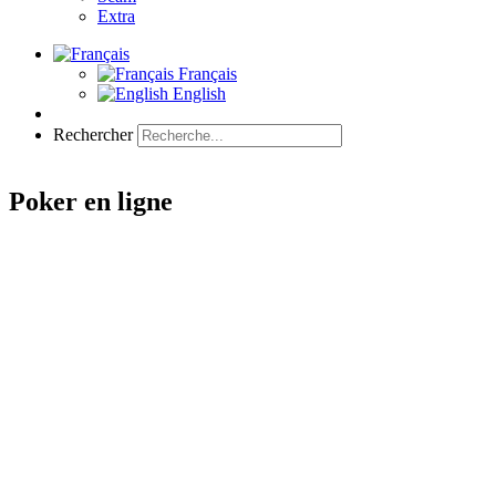
Extra
Français
English
Rechercher
Poker en ligne