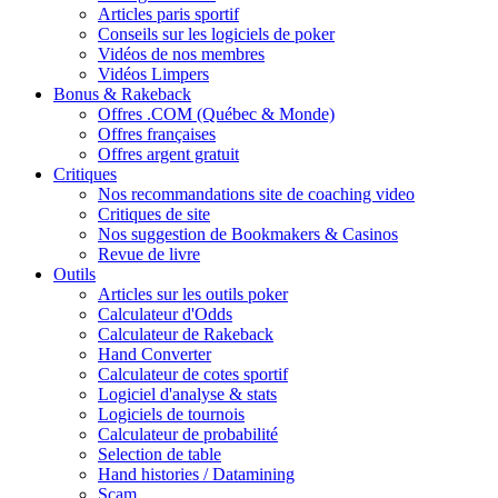
Articles paris sportif
Conseils sur les logiciels de poker
Vidéos de nos membres
Vidéos Limpers
Bonus & Rakeback
Offres .COM (Québec & Monde)
Offres françaises
Offres argent gratuit
Critiques
Nos recommandations site de coaching video
Critiques de site
Nos suggestion de Bookmakers & Casinos
Revue de livre
Outils
Articles sur les outils poker
Calculateur d'Odds
Calculateur de Rakeback
Hand Converter
Calculateur de cotes sportif
Logiciel d'analyse & stats
Logiciels de tournois
Calculateur de probabilité
Selection de table
Hand histories / Datamining
Scam