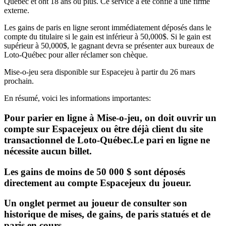
Québec et ont 18 ans ou plus. Ce service a été confié à une firme
externe.
Les gains de paris en ligne seront immédiatement déposés dans le
compte du titulaire si le gain est inférieur à 50,000$. Si le gain est
supérieur à 50,000$, le gagnant devra se présenter aux bureaux de
Loto-Québec pour aller réclamer son chèque.
Mise-o-jeu sera disponible sur Espacejeu à partir du 26 mars
prochain.
En résumé, voici les informations importantes:
Pour parier en ligne à Mise-o-jeu, on doit ouvrir un
compte sur Espacejeux ou être déjà client du site
transactionnel de Loto-Québec.Le pari en ligne ne
nécessite aucun billet.
Les gains de moins de 50 000 $ sont déposés
directement au compte Espacejeux du joueur.
Un onglet permet au joueur de consulter son
historique de mises, de gains, de paris statués et de
paris en cours.