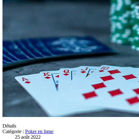
Détails
Catégorie :
Poker en ligne
25 août 2022