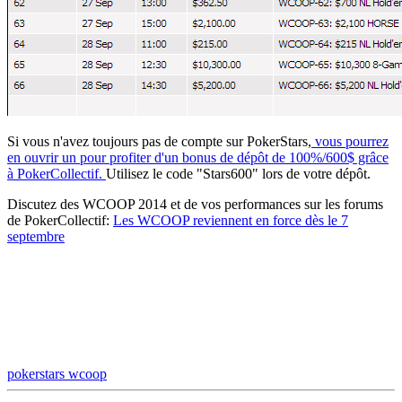
Si vous n'avez toujours pas de compte sur PokerStars,
vous pourrez
en ouvrir un pour profiter d'un bonus de dépôt de 100%/600$ grâce
à PokerCollectif.
Utilisez le code "Stars600" lors de votre dépôt.
Discutez des WCOOP 2014 et de vos performances sur les forums
de PokerCollectif:
Les WCOOP reviennent en force dès le 7
septembre
pokerstars
wcoop