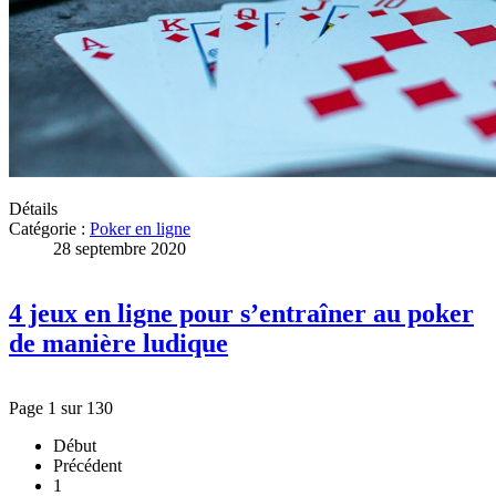
Détails
Catégorie :
Poker en ligne
28 septembre 2020
4 jeux en ligne pour s’entraîner au poker
de manière ludique
Page 1 sur 130
Début
Précédent
1