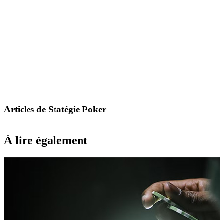
Articles de Statégie Poker
À lire également