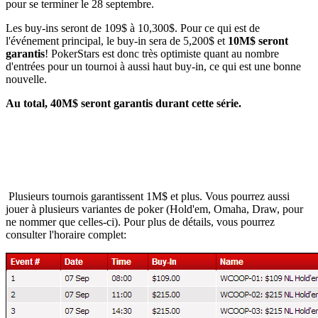
pour se terminer le 28 septembre.
Les buy-ins seront de 109$ à 10,300$. Pour ce qui est de
l'événement principal, le buy-in sera de 5,200$ et
10M$ seront
garantis
! PokerStars est donc très optimiste quant au nombre
d'entrées pour un tournoi à aussi haut buy-in, ce qui est une bonne
nouvelle.
Au total, 40M$ seront garantis durant cette série.
Plusieurs tournois garantissent 1M$ et plus. Vous pourrez aussi
jouer à plusieurs variantes de poker (Hold'em, Omaha, Draw, pour
ne nommer que celles-ci). Pour plus de détails, vous pourrez
consulter l'horaire complet: