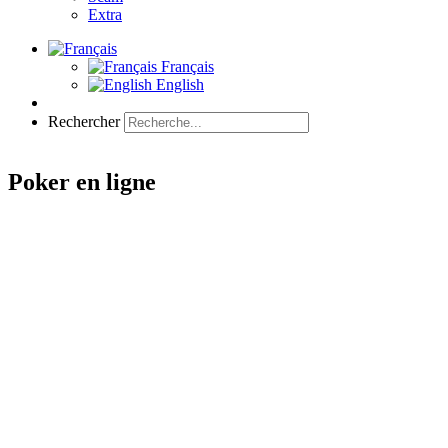
Extra
Français
English
Rechercher
Poker en ligne