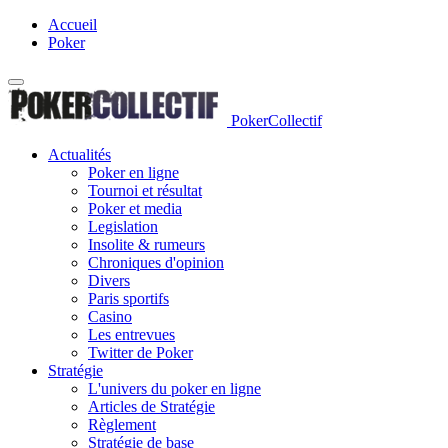
Accueil
Poker
PokerCollectif
Actualités
Poker en ligne
Tournoi et résultat
Poker et media
Legislation
Insolite & rumeurs
Chroniques d'opinion
Divers
Paris sportifs
Casino
Les entrevues
Twitter de Poker
Stratégie
L'univers du poker en ligne
Articles de Stratégie
Règlement
Stratégie de base