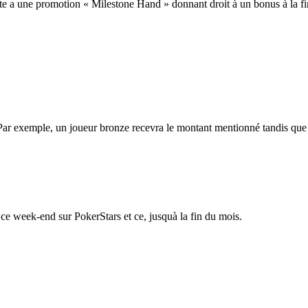
te a une promotion « Milestone Hand » donnant droit à un bonus à la fin
ar exemple, un joueur bronze recevra le montant mentionné tandis que l
ce week-end sur PokerStars et ce, jusquà la fin du mois.