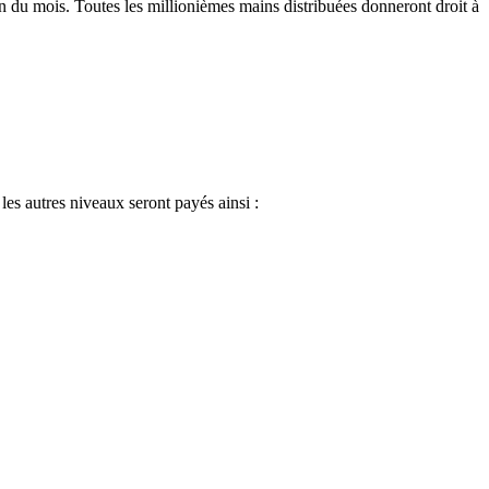
 du mois. Toutes les millionièmes mains distribuées donneront droit à
es autres niveaux seront payés ainsi :