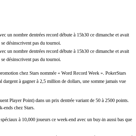
avec un nombre dentrées record débute à 15h30 ce dimanche et avait
e se désinscrivent pas du tournoi.
avec un nombre dentrées record débute à 15h30 ce dimanche et avait
e se désinscrivent pas du tournoi.
ine de promotion chez Stars nommée « Word Record Week ». PokerStars
tal dargent à gagner à 2,5 million de dollars, une somme jamais vue
ent Player Point) dans un prix dentrée variant de 50 à 2500 points.
k-ends chez Stars.
NG spéciaux à 10,000 joueurs ce week-end avec un buy-in aussi bas que