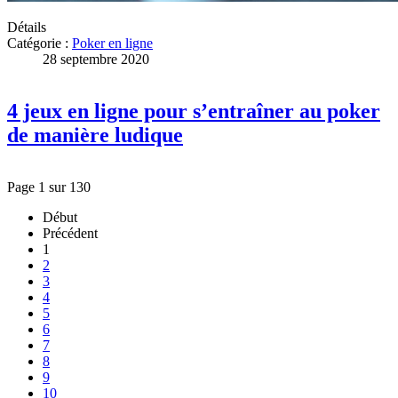
Détails
Catégorie :
Poker en ligne
28 septembre 2020
4 jeux en ligne pour s’entraîner au poker
de manière ludique
Page 1 sur 130
Début
Précédent
1
2
3
4
5
6
7
8
9
10