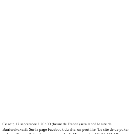
Ce soir, 17 septembre à 20h00 (heure de France) sera lancé le site de
BarrierePoker.fr. Sur la page Facebook du site, on peut lire "Le site de de poker