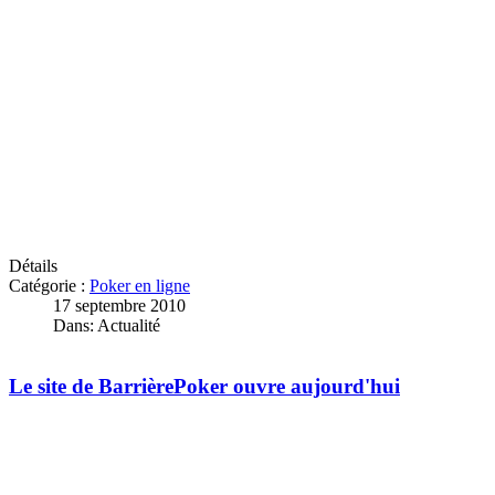
Détails
Catégorie :
Poker en ligne
17 septembre 2010
Dans: Actualité
Le site de BarrièrePoker ouvre aujourd'hui