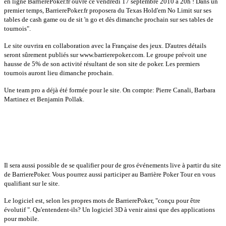
en ligne BarrierePoker.fr ouvre ce vendredi 17 septembre 2010 à 20h ! Dans un
premier temps, BarrierePoker.fr proposera du Texas Hold'em No Limit sur ses
tables de cash game ou de sit 'n go et dès dimanche prochain sur ses tables de
tournois".
Le site ouvrira en collaboration avec la Française des jeux. D'autres détails
seront sûrement publiés sur www.barrierepoker.com. Le groupe prévoit une
hausse de 5% de son activité résultant de son site de poker. Les premiers
tournois auront lieu dimanche prochain.
Une team pro a déjà été formée pour le site. On compte: Pierre Canali, Barbara
Martinez et Benjamin Pollak.
Il sera aussi possible de se qualifier pour de gros événements live à partir du site
de BarrierePoker. Vous pourrez aussi participer au Barrière Poker Tour en vous
qualifiant sur le site.
Le logiciel est, selon les propres mots de BarrierePoker, "conçu pour être
évolutif ". Qu'entendent-ils? Un logiciel 3D à venir ainsi que des applications
pour mobile.