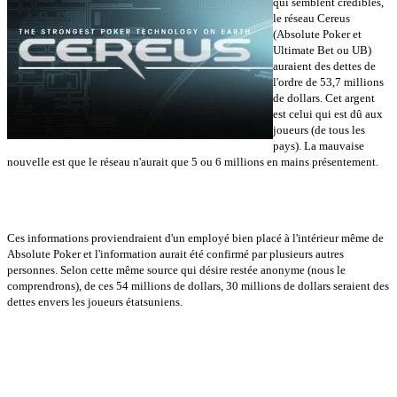
qui semblent crédibles,
le réseau Cereus
(Absolute Poker et
Ultimate Bet ou UB)
auraient des dettes de
l'ordre de 53,7 millions
de dollars. Cet argent
est celui qui est dû aux
joueurs (de tous les
pays). La mauvaise
nouvelle est que le réseau n'aurait que 5 ou 6 millions en mains présentement.
Ces informations proviendraient d'un employé bien placé à l'intérieur même de
Absolute Poker et l'information aurait été confirmé par plusieurs autres
personnes. Selon cette même source qui désire restée anonyme (nous le
comprendrons), de ces 54 millions de dollars, 30 millions de dollars seraient des
dettes envers les joueurs étatsuniens.