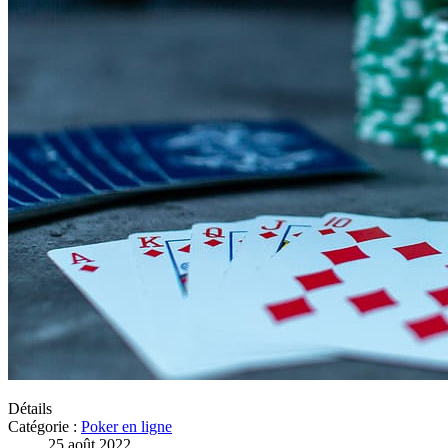
Détails
Catégorie :
Poker en ligne
25 août 2022