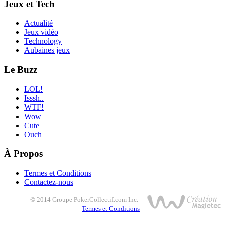
Jeux et Tech
Actualité
Jeux vidéo
Technology
Aubaines jeux
Le Buzz
LOL!
Isssh..
WTF!
Wow
Cute
Ouch
À Propos
Termes et Conditions
Contactez-nous
© 2014 Groupe PokerCollectif.com Inc.
Termes et Conditions