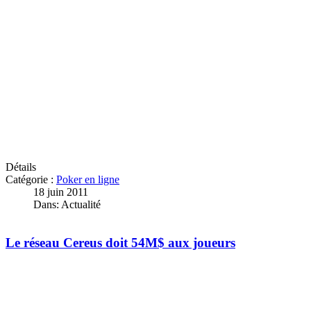
Détails
Catégorie :
Poker en ligne
18 juin 2011
Dans: Actualité
Le réseau Cereus doit 54M$ aux joueurs