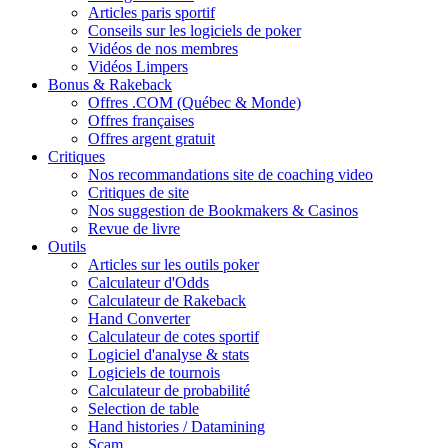
Articles paris sportif
Conseils sur les logiciels de poker
Vidéos de nos membres
Vidéos Limpers
Bonus & Rakeback
Offres .COM (Québec & Monde)
Offres françaises
Offres argent gratuit
Critiques
Nos recommandations site de coaching video
Critiques de site
Nos suggestion de Bookmakers & Casinos
Revue de livre
Outils
Articles sur les outils poker
Calculateur d'Odds
Calculateur de Rakeback
Hand Converter
Calculateur de cotes sportif
Logiciel d'analyse & stats
Logiciels de tournois
Calculateur de probabilité
Selection de table
Hand histories / Datamining
Scam