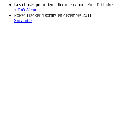
Les choses pourraient aller mieux pour Full Tilt Poker
< Précédent
Poker Tracker 4 sortira en décembre 2011
Suivant >