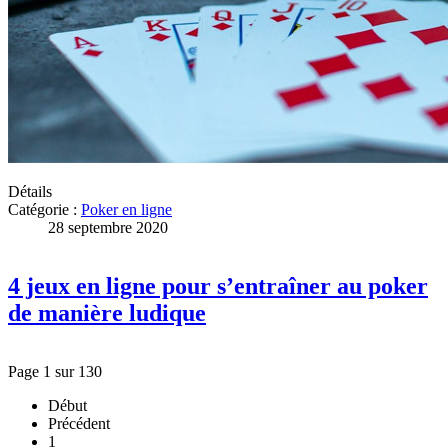
Détails
Catégorie :
Poker en ligne
28 septembre 2020
4 jeux en ligne pour s’entraîner au poker
de manière ludique
Page 1 sur 130
Début
Précédent
1