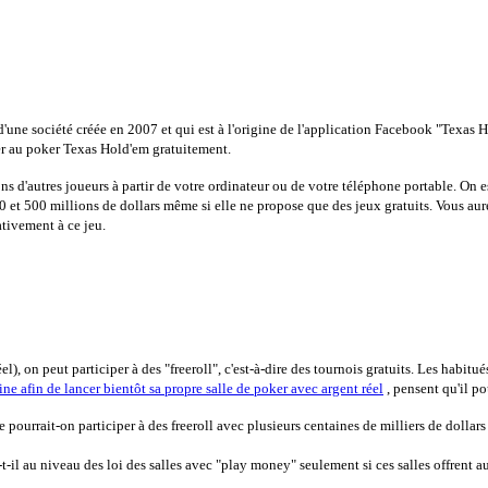
'une société créée en 2007 et qui est à l'origine de l'application Facebook "Texas H
r au poker Texas Hold'em gratuitement.
s d'autres joueurs à partir de votre ordinateur ou de votre téléphone portable. On 
300 et 500 millions de dollars même si elle ne propose que des jeux gratuits. Vous a
ativement à ce jeu.
éel), on peut participer à des "freeroll", c'est-à-dire des tournois gratuits. Les habi
ine afin de lancer bientôt sa propre salle de poker avec argent réel
, pensent qu'il po
 pourrait-on participer à des freeroll avec plusieurs centaines de milliers de dollars
t-il au niveau des loi des salles avec "play money" seulement si ces salles offrent au