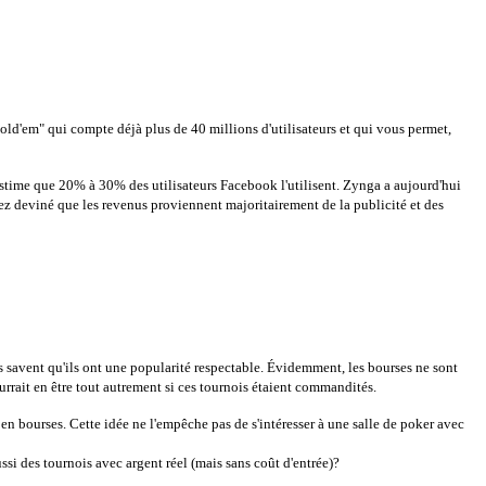
old'em" qui compte déjà plus de 40 millions d'utilisateurs et qui vous permet,
estime que 20% à 30% des utilisateurs Facebook l'utilisent. Zynga a aujourd'hui
urez deviné que les revenus proviennent majoritairement de la publicité et des
tués savent qu'ils ont une popularité respectable. Évidemment, les bourses ne sont
urrait en être tout autrement si ces tournois étaient commandités.
 en bourses. Cette idée ne l'empêche pas de s'intéresser à une salle de poker avec
ssi des tournois avec argent réel (mais sans coût d'entrée)?