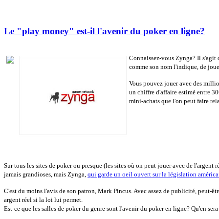
Le "play money" est-il l'avenir du poker en ligne?
Connaissez-vous Zynga? Il s'agit d
comme son nom l'indique, de joue
Vous pouvez jouer avec des million
un chiffre d'affaire estimé entre 
mini-achats que l'on peut faire rel
Sur tous les sites de poker ou presque (les sites où on peut jouer avec de l'argent r
jamais grandioses, mais Zynga,
qui garde un oeil ouvert sur la législation américa
C'est du moins l'avis de son patron, Mark Pincus. Avec assez de publicité, peut-être
argent réel si la loi lui permet.
Est-ce que les salles de poker du genre sont l'avenir du poker en ligne? Qu'en sera-