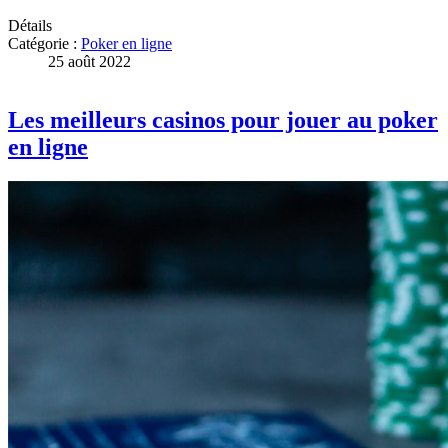
Détails
Catégorie :
Poker en ligne
25 août 2022
Les meilleurs casinos pour jouer au poker
en ligne