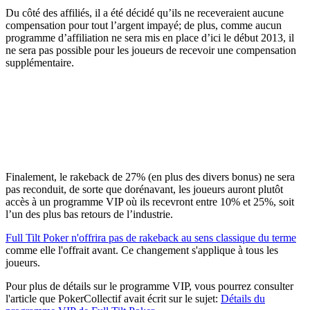
Du côté des affiliés, il a été décidé qu’ils ne receveraient aucune
compensation pour tout l’argent impayé; de plus, comme aucun
programme d’affiliation ne sera mis en place d’ici le début 2013, il
ne sera pas possible pour les joueurs de recevoir une compensation
supplémentaire.
Finalement, le rakeback de 27% (en plus des divers bonus) ne sera
pas reconduit, de sorte que dorénavant, les joueurs auront plutôt
accès à un programme VIP où ils recevront entre 10% et 25%, soit
l’un des plus bas retours de l’industrie.
Full Tilt Poker n'offrira pas de rakeback au sens classique du terme
comme elle l'offrait avant. Ce changement s'applique à tous les
joueurs.
Pour plus de détails sur le programme VIP, vous pourrez consulter
l'article que PokerCollectif avait écrit sur le sujet:
Détails du