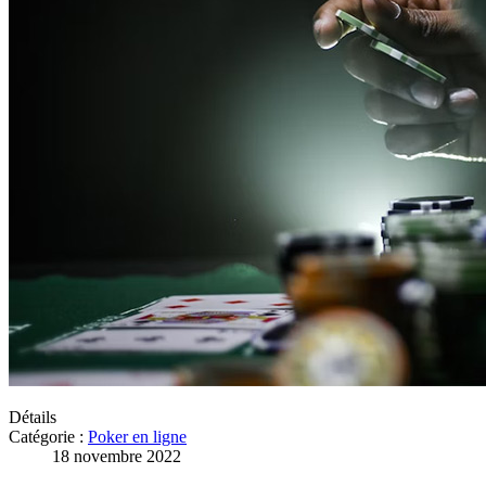
Détails
Catégorie :
Poker en ligne
18 novembre 2022