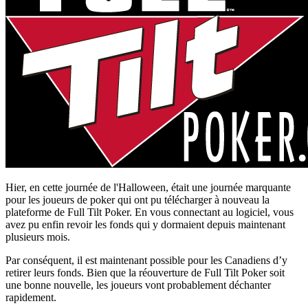
Hier, en cette journée de l'Halloween, était une journée marquante
pour les joueurs de poker qui ont pu télécharger à nouveau la
plateforme de Full Tilt Poker. En vous connectant au logiciel, vous
avez pu enfin revoir les fonds qui y dormaient depuis maintenant
plusieurs mois.
Par conséquent, il est maintenant possible pour les Canadiens d’y
retirer leurs fonds. Bien que la réouverture de Full Tilt Poker soit
une bonne nouvelle, les joueurs vont probablement déchanter
rapidement.