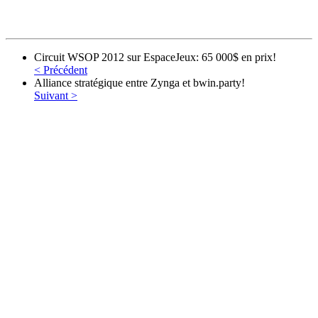
Circuit WSOP 2012 sur EspaceJeux: 65 000$ en prix!
< Précédent
Alliance stratégique entre Zynga et bwin.party!
Suivant >