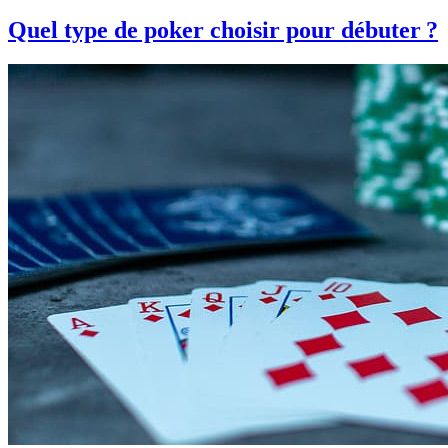
Quel type de poker choisir pour débuter ?