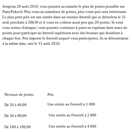
Jusqu'au 29 aoùt 2010, vous pourrez accumuler le plus de points possible sur
PartyPoker.fr. Plus vous accumulerez de points, plus votre prix sera intéressant.
Le plus petit prix est une entrée dans un tournoi freeroll qui se déroulera le 31
aoùt prochain à 20h30 et il vous en coûtera aussi peu que 20 points. Si vous
vous sentez d'attaque, vous pourrez continuer à jouer en espérant faire assez de
points pour participer au freeroll supérieurs avec des bourses qui doublent à
chaque fois. Peu importe le freeroll auquel vous participerez, ils se déroulement
à la même date, soit le 31 août 2010.
Niveaux de points
Prix
Une entrée au Freeroll à 1 000 
De 20 à 49,99
Une entrée au Freeroll à 2 000 
De 50 à 99,99
Une entrée au Freeroll à 4 000 
De 100 à 199,99