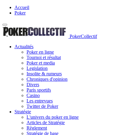
Accueil
Poker
PokerCollectif
Actualités
Poker en ligne
Tournoi et résultat
Poker et media
Legislation
Insolite & rumeurs
Chroniques d'opinion
Divers
Paris sportifs
Casino
Les entrevues
Twitter de Poker
Stratégie
L'univers du poker en ligne
Articles de Stratégie
Règlement
Stratégie de base