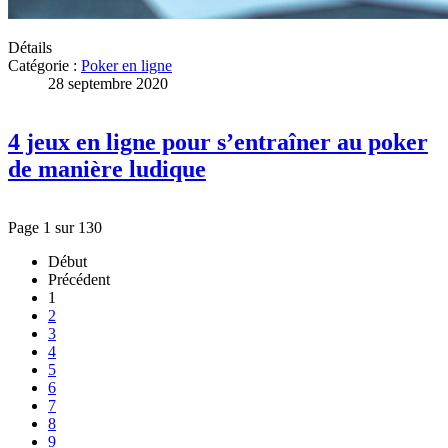
Détails
Catégorie :
Poker en ligne
28 septembre 2020
4 jeux en ligne pour s’entraîner au poker
de manière ludique
Page 1 sur 130
Début
Précédent
1
2
3
4
5
6
7
8
9