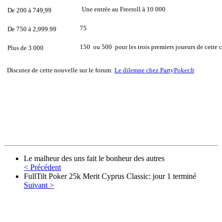
Une entrée au Freeroll à 10 000 
De 200 à 749,99
75
De 750 à 2,999.99
150  ou 500 pour les trois premiers joueurs de cette 
Plus de 3 000
Discutez de cette nouvelle sur le forum:
Le dilemne chez PartyPoker.fr
Le malheur des uns fait le bonheur des autres
< Précédent
FullTilt Poker 25k Merit Cyprus Classic: jour 1 terminé
Suivant >