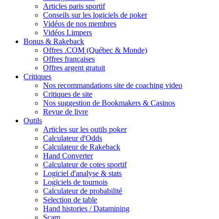
Articles paris sportif
Conseils sur les logiciels de poker
Vidéos de nos membres
Vidéos Limpers
Bonus & Rakeback
Offres .COM (Québec & Monde)
Offres françaises
Offres argent gratuit
Critiques
Nos recommandations site de coaching video
Critiques de site
Nos suggestion de Bookmakers & Casinos
Revue de livre
Outils
Articles sur les outils poker
Calculateur d'Odds
Calculateur de Rakeback
Hand Converter
Calculateur de cotes sportif
Logiciel d'analyse & stats
Logiciels de tournois
Calculateur de probabilité
Selection de table
Hand histories / Datamining
Scam