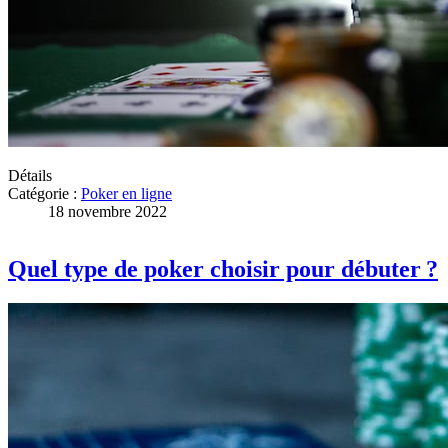
Détails
Catégorie :
Poker en ligne
18 novembre 2022
Quel type de poker choisir pour débuter ?