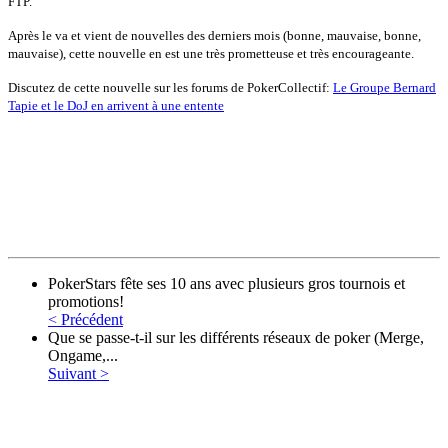
FTP.
Après le va et vient de nouvelles des derniers mois (bonne, mauvaise, bonne,
mauvaise), cette nouvelle en est une très prometteuse et très encourageante.
Discutez de cette nouvelle sur les forums de PokerCollectif:
Le Groupe Bernard
Tapie et le DoJ en arrivent à une entente
PokerStars fête ses 10 ans avec plusieurs gros tournois et
promotions!
< Précédent
Que se passe-t-il sur les différents réseaux de poker (Merge,
Ongame,...
Suivant >