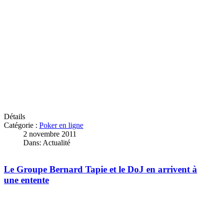
Détails
Catégorie :
Poker en ligne
2 novembre 2011
Dans: Actualité
Le Groupe Bernard Tapie et le DoJ en arrivent à
une entente