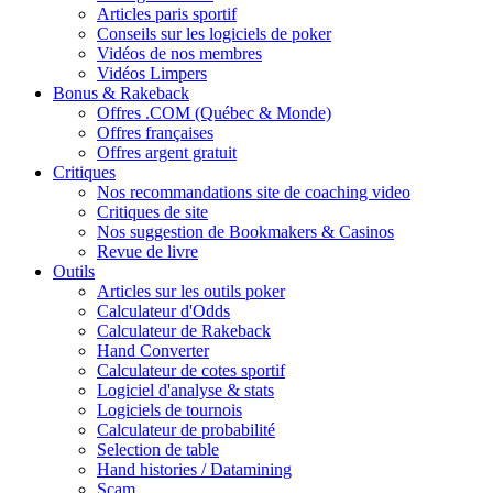
Articles paris sportif
Conseils sur les logiciels de poker
Vidéos de nos membres
Vidéos Limpers
Bonus & Rakeback
Offres .COM (Québec & Monde)
Offres françaises
Offres argent gratuit
Critiques
Nos recommandations site de coaching video
Critiques de site
Nos suggestion de Bookmakers & Casinos
Revue de livre
Outils
Articles sur les outils poker
Calculateur d'Odds
Calculateur de Rakeback
Hand Converter
Calculateur de cotes sportif
Logiciel d'analyse & stats
Logiciels de tournois
Calculateur de probabilité
Selection de table
Hand histories / Datamining
Scam