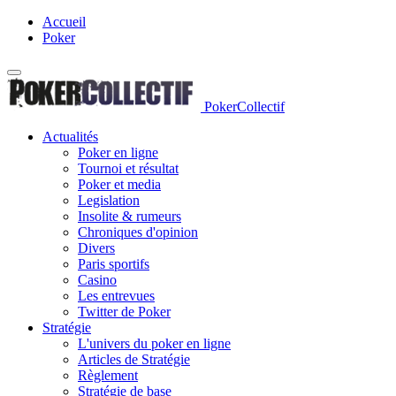
Accueil
Poker
PokerCollectif
Actualités
Poker en ligne
Tournoi et résultat
Poker et media
Legislation
Insolite & rumeurs
Chroniques d'opinion
Divers
Paris sportifs
Casino
Les entrevues
Twitter de Poker
Stratégie
L'univers du poker en ligne
Articles de Stratégie
Règlement
Stratégie de base