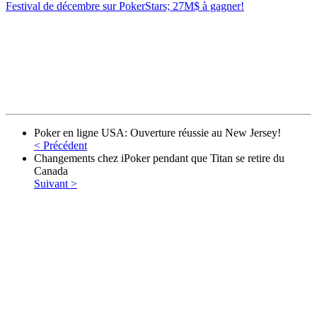
Festival de décembre sur PokerStars; 27M$ à gagner!
Poker en ligne USA: Ouverture réussie au New Jersey!
< Précédent
Changements chez iPoker pendant que Titan se retire du
Canada
Suivant >