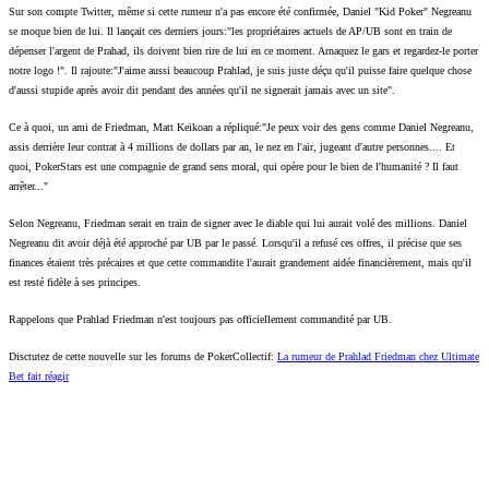
Sur son compte Twitter, même si cette rumeur n'a pas encore été confirmée, Daniel "Kid Poker" Negreanu
se moque bien de lui. Il lançait ces derniers jours:"les propriétaires actuels de AP/UB sont en train de
dépenser l'argent de Prahad, ils doivent bien rire de lui en ce moment. Arnaquez le gars et regardez-le porter
notre logo !". Il rajoute:"J'aime aussi beaucoup Prahlad, je suis juste déçu qu'il puisse faire quelque chose
d'aussi stupide après avoir dit pendant des années qu'il ne signerait jamais avec un site".
Ce à quoi, un ami de Friedman, Matt Keikoan a répliqué:"Je peux voir des gens comme Daniel Negreanu,
assis derrière leur contrat à 4 millions de dollars par an, le nez en l'air, jugeant d'autre personnes.... Et
quoi, PokerStars est une compagnie de grand sens moral, qui opère pour le bien de l'humanité ? Il faut
arrêter..."
Selon Negreanu, Friedman serait en train de signer avec le diable qui lui aurait volé des millions. Daniel
Negreanu dit avoir déjà été approché par UB par le passé. Lorsqu'il a refusé ces offres, il précise que ses
finances étaient très précaires et que cette commandite l'aurait grandement aidée financièrement, mais qu'il
est resté fidèle à ses principes.
Rappelons que Prahlad Friedman n'est toujours pas officiellement commandité par UB.
Disctutez de cette nouvelle sur les forums de PokerCollectif:
La rumeur de Prahlad Friedman chez Ultimate
Bet fait réagir