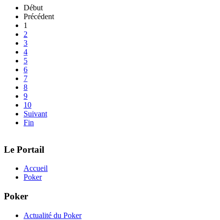
Début
Précédent
1
2
3
4
5
6
7
8
9
10
Suivant
Fin
Le Portail
Accueil
Poker
Poker
Actualité du Poker