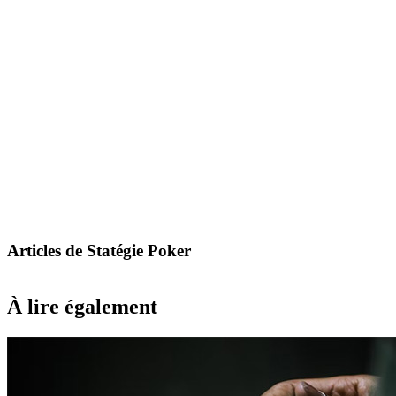
Articles de Statégie Poker
À lire également