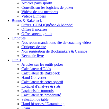
Articles paris sportif
Conseils sur les logiciels de poker
Vidéos de nos membres
Vidéos Limpers
Bonus & Rakeback
Offres .COM (Québec & Monde)
Offres françaises
Offres argent gratuit
Critiques
Nos recommandations site de coaching video
Critiques de site
Nos suggestion de Bookmakers & Casinos
Revue de livre
Outils
Articles sur les outils poker
Calculateur d'Odds
Calculateur de Rakeback
Hand Converter
Calculateur de cotes sportif
Logiciel d'analyse & stats
Logiciels de tournois
Calculateur de probabilité
Selection de table
Hand histories / Datamining
Scam