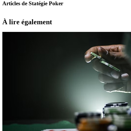
Articles de Statégie Poker
À lire également