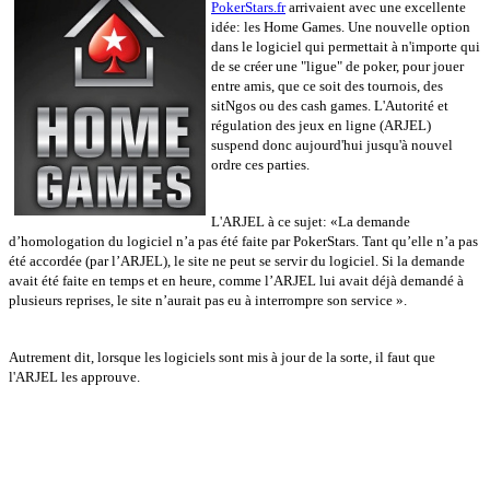
PokerStars.fr
arrivaient avec une excellente
idée: les Home Games. Une nouvelle option
dans le logiciel qui permettait à n'importe qui
de se créer une "ligue" de poker, pour jouer
entre amis, que ce soit des tournois, des
sitNgos ou des cash games. L'Autorité et
régulation des jeux en ligne (ARJEL)
suspend donc aujourd'hui jusqu'à nouvel
ordre ces parties.
L'ARJEL à ce sujet: «La demande
d’homologation du logiciel n’a pas été faite par PokerStars. Tant qu’elle n’a pas
été accordée (par l’ARJEL), le site ne peut se servir du logiciel. Si la demande
avait été faite en temps et en heure, comme l’ARJEL lui avait déjà demandé à
plusieurs reprises, le site n’aurait pas eu à interrompre son service ».
Autrement dit, lorsque les logiciels sont mis à jour de la sorte, il faut que
l'ARJEL les approuve.