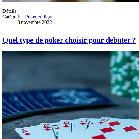
Détails
Catégorie :
Poker en ligne
18 novembre 2022
Quel type de poker choisir pour débuter ?