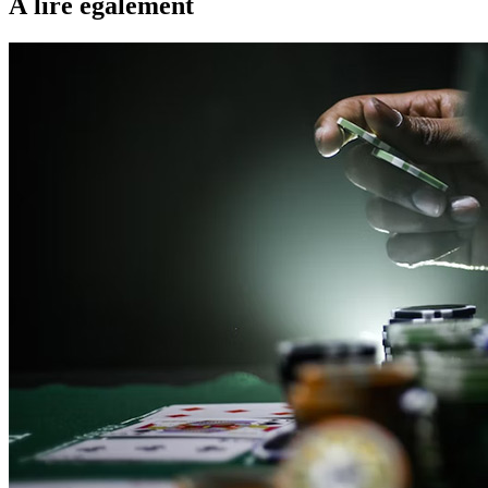
À lire également