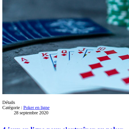
Détails
Catégorie :
Poker en ligne
28 septembre 2020