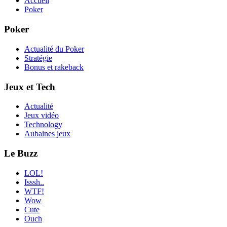
Accueil
Poker
Poker
Actualité du Poker
Stratégie
Bonus et rakeback
Jeux et Tech
Actualité
Jeux vidéo
Technology
Aubaines jeux
Le Buzz
LOL!
Isssh..
WTF!
Wow
Cute
Ouch