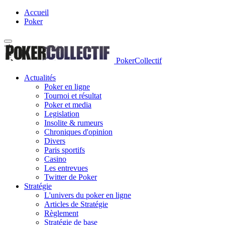
Accueil
Poker
PokerCollectif
Actualités
Poker en ligne
Tournoi et résultat
Poker et media
Legislation
Insolite & rumeurs
Chroniques d'opinion
Divers
Paris sportifs
Casino
Les entrevues
Twitter de Poker
Stratégie
L'univers du poker en ligne
Articles de Stratégie
Règlement
Stratégie de base