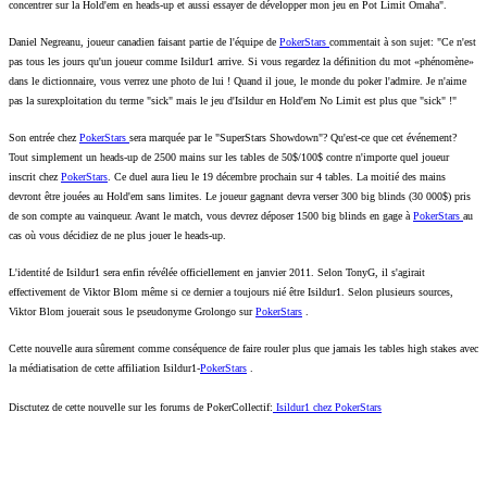
concentrer sur la Hold'em en heads-up et aussi essayer de développer mon jeu en Pot Limit Omaha".
Daniel Negreanu, joueur canadien faisant partie de l'équipe de
PokerStars
commentait à son sujet: "Ce n'est
pas tous les jours qu'un joueur comme Isildur1 arrive. Si vous regardez la définition du mot «phénomène»
dans le dictionnaire, vous verrez une photo de lui ! Quand il joue, le monde du poker l'admire. Je n'aime
pas la surexploitation du terme "sick" mais le jeu d'Isildur en Hold'em No Limit est plus que "sick" !"
Son entrée chez
PokerStars
sera marquée par le "SuperStars Showdown"? Qu'est-ce que cet événement?
Tout simplement un heads-up de 2500 mains sur les tables de 50$/100$ contre n'importe quel joueur
inscrit chez
PokerStars
. Ce duel aura lieu le 19 décembre prochain sur 4 tables. La moitié des mains
devront être jouées au Hold'em sans limites. Le joueur gagnant devra verser 300 big blinds (30 000$) pris
de son compte au vainqueur. Avant le match, vous devrez déposer 1500 big blinds en gage à
PokerStars
au
cas où vous décidiez de ne plus jouer le heads-up.
L'identité de Isildur1 sera enfin révélée officiellement en janvier 2011. Selon TonyG, il s'agirait
effectivement de Viktor Blom même si ce dernier a toujours nié être Isildur1. Selon plusieurs sources,
Viktor Blom jouerait sous le pseudonyme Grolongo sur
PokerStars
.
Cette nouvelle aura sûrement comme conséquence de faire rouler plus que jamais les tables high stakes avec
la médiatisation de cette affiliation Isildur1-
PokerStars
.
Disctutez de cette nouvelle sur les forums de PokerCollectif:
Isildur1 chez PokerStars