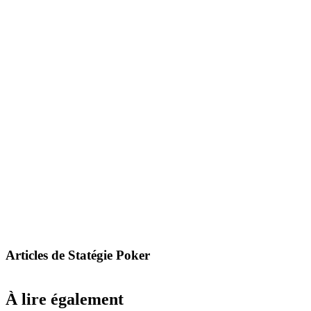
Articles de Statégie Poker
À lire également