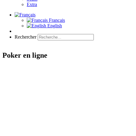
Extra
Français
English
Rechercher
Poker en ligne