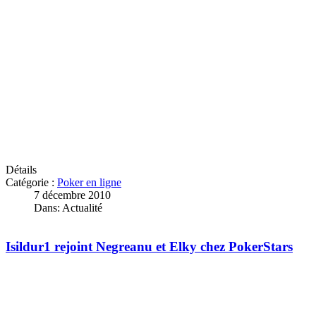
Détails
Catégorie :
Poker en ligne
7 décembre 2010
Dans: Actualité
Isildur1 rejoint Negreanu et Elky chez PokerStars