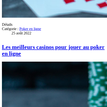
Détails
Catégorie :
Poker en ligne
25 août 2022
Les meilleurs casinos pour jouer au poker
en ligne