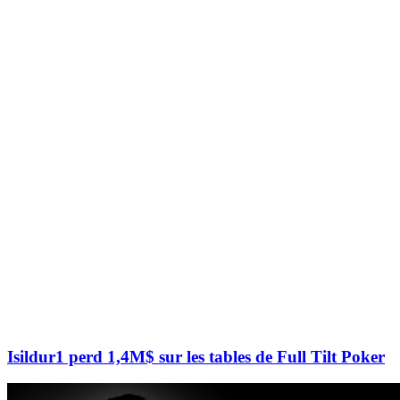
Isildur1 perd 1,4M$ sur les tables de Full Tilt Poker