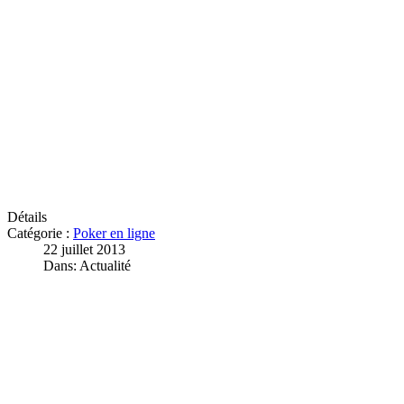
Détails
Catégorie :
Poker en ligne
22 juillet 2013
Dans: Actualité