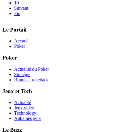
10
Suivant
Fin
Le Portail
Accueil
Poker
Poker
Actualité du Poker
Stratégie
Bonus et rakeback
Jeux et Tech
Actualité
Jeux vidéo
Technology
Aubaines jeux
Le Buzz