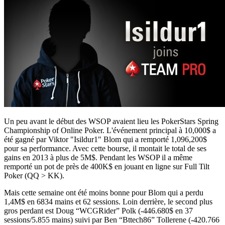
Un peu avant le début des WSOP avaient lieu les PokerStars Spring
Championship of Online Poker. L'événement principal à 10,000$ a
été gagné par Viktor "Isildur1" Blom qui a remporté 1,096,200$
pour sa performance. Avec cette bourse, il montait le total de ses
gains en 2013 à plus de 5M$. Pendant les WSOP il a même
remporté un pot de près de 400K$ en jouant en ligne sur Full Tilt
Poker (QQ > KK).
Mais cette semaine ont été moins bonne pour Blom qui a perdu
1,4M$ en 6834 mains et 62 sessions. Loin derrière, le second plus
gros perdant est Doug “WCGRider” Polk (-446.680$ en 37
sessions/5.855 mains) suivi par Ben “Bttech86” Tollerene (-420.766