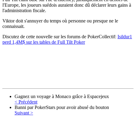
l'Europe, les joueurs suédois auraient donc dû déclarer leurs gains à
l'administration fiscale.
Viktor doit s'annuyer du temps où personne ou presque ne le
connaissait.
Discutez de cette nouvelle sur les forums de PokerCollectif:
Isildur1
perd 1,4M$ sur les tables de Full Tilt Poker
Gagnez un voyage à Monaco grâce à Espacejeux
< Précédent
Banni par PokerStars pour avoir abusé du bouton
Suivant >