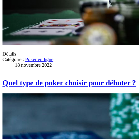
Détails
Catégorie :
Poker en ligne
18 novembre 2022
Quel type de poker choisir pour débuter ?