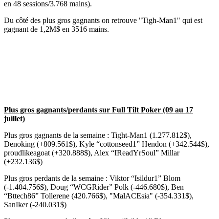
en 48 sessions/3.768 mains).
Du côté des plus gros gagnants on retrouve "Tigh-Man1" qui est
gagnant de 1,2M$ en 3516 mains.
Plus gros gagnants/perdants sur Full Tilt Poker (09 au 17
juillet)
Plus gros gagnants de la semaine : Tight-Man1 (1.277.812$),
Denoking (+809.561$), Kyle “cottonseed1” Hendon (+342.544$),
proudlikeagoat (+320.888$), Alex “IReadYrSoul” Millar
(+232.136$)
Plus gros perdants de la semaine : Viktor “Isildur1” Blom
(-1.404.756$), Doug “WCGRider” Polk (-446.680$), Ben
“Bttech86” Tollerene (420.766$), "MalACEsia" (-354.331$),
SanIker (-240.031$)