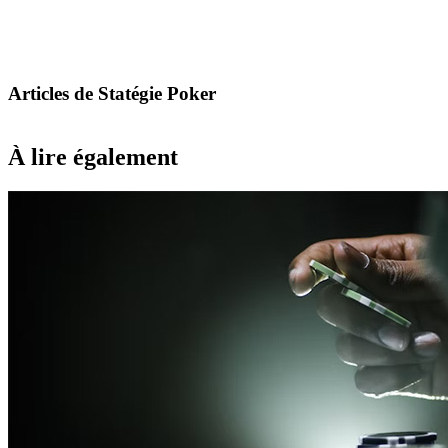
Articles de Statégie Poker
À lire également