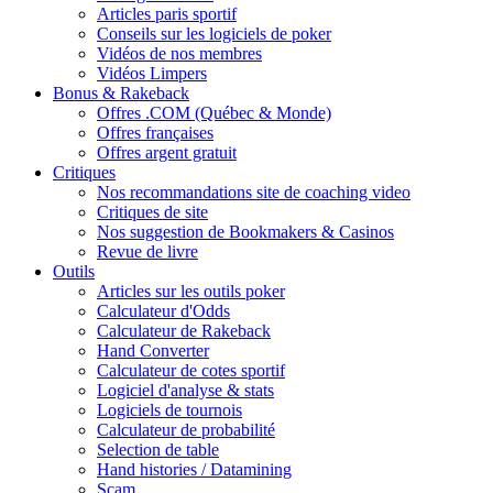
Articles paris sportif
Conseils sur les logiciels de poker
Vidéos de nos membres
Vidéos Limpers
Bonus & Rakeback
Offres .COM (Québec & Monde)
Offres françaises
Offres argent gratuit
Critiques
Nos recommandations site de coaching video
Critiques de site
Nos suggestion de Bookmakers & Casinos
Revue de livre
Outils
Articles sur les outils poker
Calculateur d'Odds
Calculateur de Rakeback
Hand Converter
Calculateur de cotes sportif
Logiciel d'analyse & stats
Logiciels de tournois
Calculateur de probabilité
Selection de table
Hand histories / Datamining
Scam