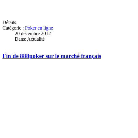
Détails
Catégorie :
Poker en ligne
20 décembre 2012
Dans: Actualité
Fin de 888poker sur le marché français