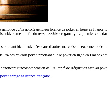
 a annoncé qu’ils abrogeaient leur licence de poker en ligne en France.
aisemblablement la fin du réseau 888/Microgaming. Le premier clou dans
es pourtant bien implantées dans d’autres marchés ont également décla
de 5% des revenus poker, précisant que le poker en ligne en France entra
dénoncent l’incompréhension de l’Autorité de Régulation face au poker en
poker abroge sa licence française.