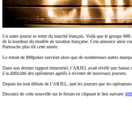
Un autre joueur se retire du marché français. Voilà que le groupe 888
de la lourdeur du modèle de taxation française. Cela annonce ainsi vr
Partouche plus tôt cette année.
Le retrait de 888poker survient alors que de nombreuses autres marqu
Dans son dernier rapport trimestriel, l’ARJEL avait révélé une baisse 
à la difficulté des opérateurs agréés à recruter de nouveaux joueurs.
Depuis les tout débuts de l’ARJEL, tant les joueurs que les opérateurs 
Discutez de cette nouvelle sur le forum en cliquant le lien suivant:
888