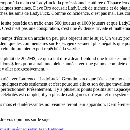
emporté la main est LadyLuck, la professionnelle attitrée d’EspaceJeux
lques semaines, Dave Bro accusait LadyLuck de tricherie et de plagiat.
é chez les amis de LadyLuck. Comme coïncidence, c’est pas mal. Les co
 le site possède un trafic entre 500 joueurs et 1000 joueurs et que Lady
C'est n'est pas une conspiration, c'est une évidence triviale et mathéma
temps d'écrire un article un peu plus objectif sur le sujet. Un vieux prov
dent que les commentaires sur Espacejeux seraient plus négatifs que pos
s celui du premier expert repêché à la va-vite.
nt plutôt de 20,2M$, ce qui a fait dire à Jean Leblond que le site est un
lions $ lorsqu’on aurait une pleine année avec une gamme complète de
t y aller progressivement. »
 parlé avec Laurence "LadyLuck" Grondin parce que j'étais curieux d'en
n quelques mois seulement et c'est pourquoi elle et son équipe travaillen
perfectionner. Présentement, il y a plusieurs points positifs sur Espacej
es célébrités est complet, il y a plus de cash games qu'avant et un systè
ues mois et d'intéressantes nouveautés feront leur apparition. Dernièreme
e vos opinions sur le sujet.
x est un échec selon Jean Leblond