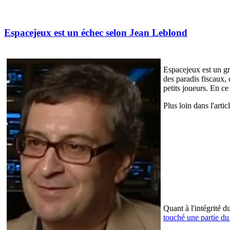
Espacejeux est un échec selon Jean Leblond
Espacejeux est un gr
des paradis fiscaux, 
petits joueurs. En ce
Plus loin dans l'arti
Quant à l'intégrité du
touché une partie du