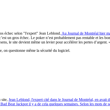
os échec selon "l'expert" Jean Leblond.
Au Journal de Montréal hier mati
c’est un gros échec. Le poker n’est probablement pas rentable et les bons
 sens, le site devient même un levier pour accélérer les pertes d’argent. 
cle, on questionne même la sécurité du logiciel.
 site,
Jean Leblond, l'expert cité dans le Journal de Montréal, en avait 
 Bad Beat Jackpot il y a de cela quelques semaines. Selon les mots de so