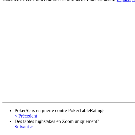
PokerStars en guerre contre PokerTableRatings
< Précédent
Des tables highstakes en Zoom uniquement?
Suivant >