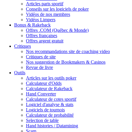
Articles paris sportif
Conseils sur les logiciels de poker
Vidéos de nos membres
Vidéos Limpers
Bonus & Rakeback
Offres .COM (Québec & Monde)
Offres françaises
Offres argent gratuit
Critiques
Nos recommandations site de coaching video
Critiques de site
Nos suggestion de Bookmakers & Casinos
Revue de livre
Outils
Articles sur les outils poker
Calculateur d'Odds
Calculateur de Rakeback
Hand Converter
Calculateur de cotes sportif
Logiciel d'analyse & stats
Logiciels de tournois
Calculateur de probabilité
Selection de table
Hand histories / Datamining
Scam