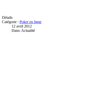
Détails
Catégorie :
Poker en ligne
12 avril 2012
Dans: Actualité