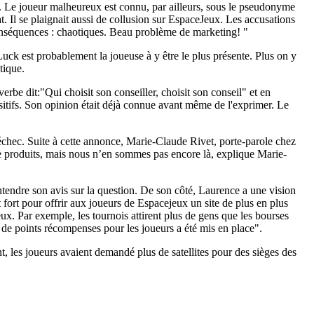
. Le joueur malheureux est connu, par ailleurs, sous le pseudonyme
 Il se plaignait aussi de collusion sur EspaceJeux. Les accusations
nséquences : chaotiques. Beau problème de marketing! "
Luck est probablement la joueuse à y être le plus présente. Plus on y
tique.
erbe dit:"Qui choisit son conseiller, choisit son conseil" et en
itifs. Son opinion était déjà connue avant même de l'exprimer. Le
 échec. Suite à cette annonce, Marie-Claude Rivet, porte-parole chez
 produits, mais nous n’en sommes pas encore là, explique Marie-
tendre son avis sur la question. De son côté, Laurence a une vision
t fort pour offrir aux joueurs de Espacejeux un site de plus en plus
eux. Par exemple, les tournois attirent plus de gens que les bourses
me de points récompenses pour les joueurs a été mis en place".
nt, les joueurs avaient demandé plus de satellites pour des sièges des