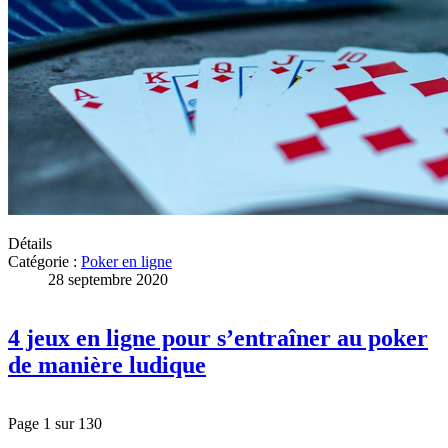
Détails
Catégorie :
Poker en ligne
28 septembre 2020
4 jeux en ligne pour s’entraîner au poker
de manière ludique
Page 1 sur 130