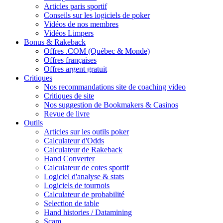
Articles paris sportif
Conseils sur les logiciels de poker
Vidéos de nos membres
Vidéos Limpers
Bonus & Rakeback
Offres .COM (Québec & Monde)
Offres françaises
Offres argent gratuit
Critiques
Nos recommandations site de coaching video
Critiques de site
Nos suggestion de Bookmakers & Casinos
Revue de livre
Outils
Articles sur les outils poker
Calculateur d'Odds
Calculateur de Rakeback
Hand Converter
Calculateur de cotes sportif
Logiciel d'analyse & stats
Logiciels de tournois
Calculateur de probabilité
Selection de table
Hand histories / Datamining
Scam