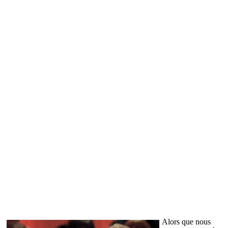
Alors que nous