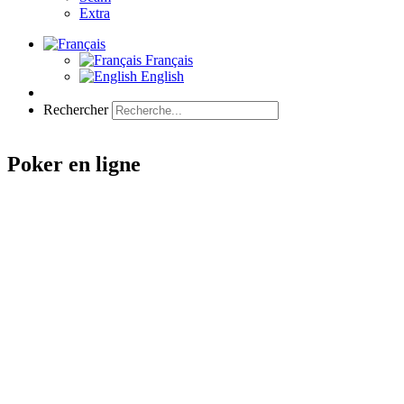
Extra
Français
English
Rechercher
Poker en ligne