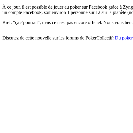
À ce jour, il est possible de jouer au poker sur Facebook grâce à Zyn
un compte Facebook, soit environ 1 personne sur 12 sur la planète (n
Bref, "ça s'pourrait", mais ce n'est pas encore officiel. Nous vous tien
Discutez de cette nouvelle sur les forums de PokerCollectif:
Du poker 