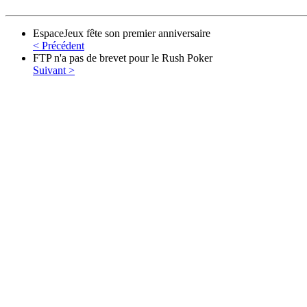
EspaceJeux fête son premier anniversaire
< Précédent
FTP n'a pas de brevet pour le Rush Poker
Suivant >