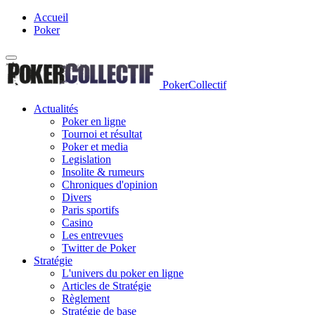
Accueil
Poker
PokerCollectif
Actualités
Poker en ligne
Tournoi et résultat
Poker et media
Legislation
Insolite & rumeurs
Chroniques d'opinion
Divers
Paris sportifs
Casino
Les entrevues
Twitter de Poker
Stratégie
L'univers du poker en ligne
Articles de Stratégie
Règlement
Stratégie de base