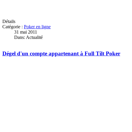
Détails
Catégorie :
Poker en ligne
31 mai 2011
Dans: Actualité
Dégel d'un compte appartenant à Full Tilt Poker