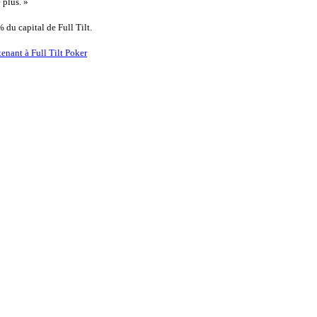
 plus. »
% du capital de Full Tilt.
enant à Full Tilt Poker