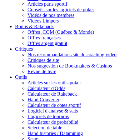
Articles paris sportif
Conseils sur les logiciels de poker
Vidéos de nos membres
Vidéos Limpers
Bonus & Rakeback
Offres .COM (Québec & Monde)
Offres françaises
Offres argent gratuit
Critiques
Nos recommandations site de coaching video
Critiques de site
Nos suggestion de Bookmakers & Casinos
Revue de livre
Outils
Articles sur les outils poker
Calculateur d'Odds
Calculateur de Rakeback
Hand Converter
Calculateur de cotes sportif
Logiciel d'analyse & stats
Logiciels de tournois
Calculateur de probabilité
Selection de table
Hand histories / Datamining
Scam