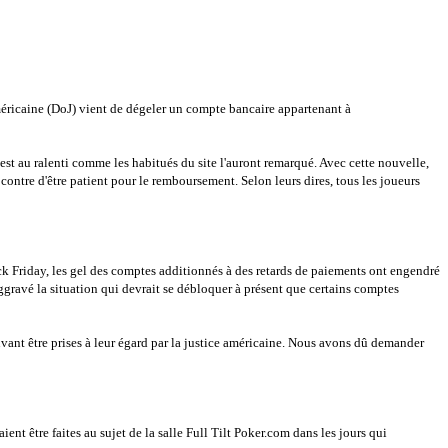
méricaine (DoJ) vient de dégeler un compte bancaire appartenant à
t est au ralenti comme les habitués du site l'auront remarqué. Avec cette nouvelle,
ontre d'être patient pour le remboursement. Selon leurs dires, tous les joueurs
ack Friday, les gel des comptes additionnés à des retards de paiements ont engendré
aggravé la situation qui devrait se débloquer à présent que certains comptes
uvant être prises à leur égard par la justice américaine. Nous avons dû demander
t être faites au sujet de la salle Full Tilt Poker.com dans les jours qui