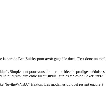
 la part de Ben Sulsky pour avoir gagné le duel. C'est donc un total
ildur1. Simplement pour vous donner une idée, le prodige suédois est
n duel similaire entre lui et isildur1 sur les tables de PokerStars?
 Ike "luvtheWNBA" Haxton. Les modalités du duel restent encore à