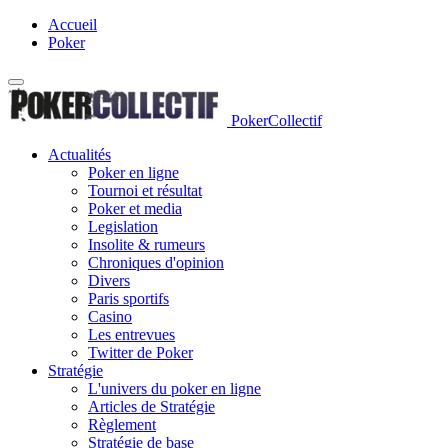
Accueil
Poker
PokerCollectif
Actualités
Poker en ligne
Tournoi et résultat
Poker et media
Legislation
Insolite & rumeurs
Chroniques d'opinion
Divers
Paris sportifs
Casino
Les entrevues
Twitter de Poker
Stratégie
L'univers du poker en ligne
Articles de Stratégie
Règlement
Stratégie de base