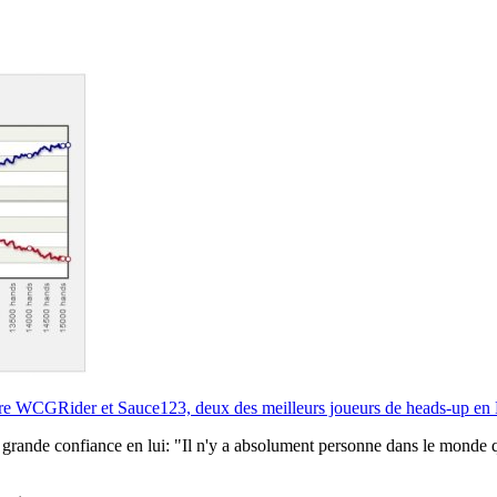
 entre WCGRider et Sauce123, deux des meilleurs joueurs de heads-up e
ande confiance en lui: "Il n'y a absolument personne dans le monde que