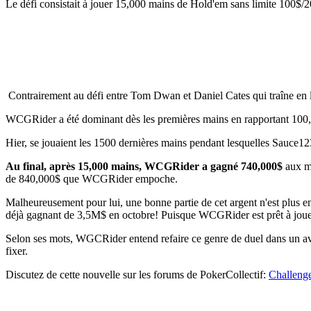
Le défi consistait à jouer 15,000 mains de Hold'em sans limite 100$/200
Contrairement au défi entre Tom Dwan et Daniel Cates qui traîne en lo
WCGRider a été dominant dès les premières mains en rapportant 100,
Hier, se jouaient les 1500 dernières mains pendant lesquelles Sauce1
Au final, après 15,000 mains, WCGRider a gagné 740,000$
aux ma
de 840,000$ que WCGRider empoche.
Malheureusement pour lui, une bonne partie de cet argent n'est plus e
déjà gagnant de 3,5M$ en octobre! Puisque WCGRider est prêt à jouer n'i
Selon ses mots, WGCRider entend refaire ce genre de duel dans un a
fixer.
Discutez de cette nouvelle sur les forums de PokerCollectif:
Challeng