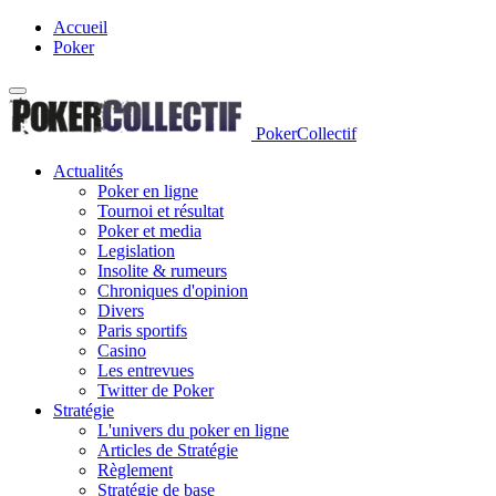
Accueil
Poker
PokerCollectif
Actualités
Poker en ligne
Tournoi et résultat
Poker et media
Legislation
Insolite & rumeurs
Chroniques d'opinion
Divers
Paris sportifs
Casino
Les entrevues
Twitter de Poker
Stratégie
L'univers du poker en ligne
Articles de Stratégie
Règlement
Stratégie de base