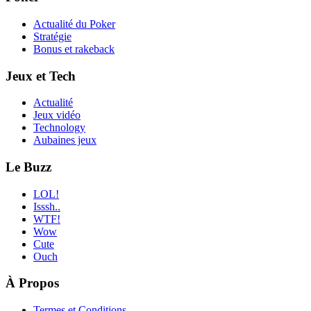
Actualité du Poker
Stratégie
Bonus et rakeback
Jeux et Tech
Actualité
Jeux vidéo
Technology
Aubaines jeux
Le Buzz
LOL!
Isssh..
WTF!
Wow
Cute
Ouch
À Propos
Termes et Conditions