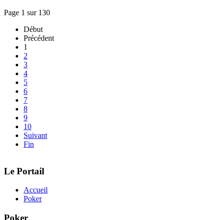
Page 1 sur 130
Début
Précédent
1
2
3
4
5
6
7
8
9
10
Suivant
Fin
Le Portail
Accueil
Poker
Poker