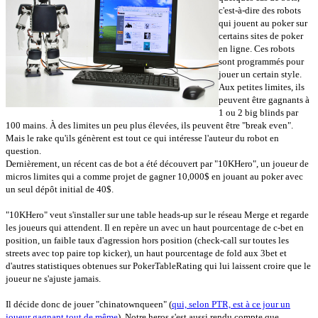
c'est-à-dire des robots
qui jouent au poker sur
certains sites de poker
en ligne. Ces robots
sont programmés pour
jouer un certain style.
Aux petites limites, ils
peuvent être gagnants à
1 ou 2 big blinds par
100 mains. À des limites un peu plus élevées, ils peuvent être "break even".
Mais le rake qu'ils génèrent est tout ce qui intéresse l'auteur du robot en
question.
Dernièrement, un récent cas de bot a été découvert par "10KHero", un joueur de
micros limites qui a comme projet de gagner 10,000$ en jouant au poker avec
un seul dépôt initial de 40$.
"10KHero" veut s'installer sur une table heads-up sur le réseau Merge et regarde
les joueurs qui attendent. Il en repère un avec un haut pourcentage de c-bet en
position, un faible taux d'agression hors position (check-call sur toutes les
streets avec top paire top kicker), un haut pourcentage de fold aux 3bet et
d'autres statistiques obtenues sur PokerTableRating qui lui laissent croire que le
joueur ne s'ajuste jamais.
Il décide donc de jouer "chinatownqueen" (
qui, selon PTR, est à ce jour un
joueur gagnant tout de même
). Notre heros s'est aussi rendu compte que