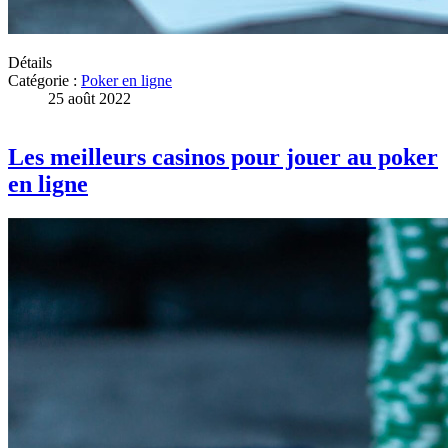
Détails
Catégorie :
Poker en ligne
25 août 2022
Les meilleurs casinos pour jouer au poker
en ligne