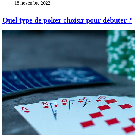
18 novembre 2022
Quel type de poker choisir pour débuter ?