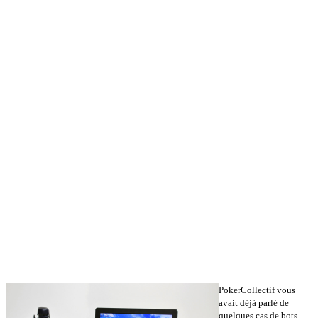
PokerCollectif vous
avait déjà parlé de
quelques cas de bots,