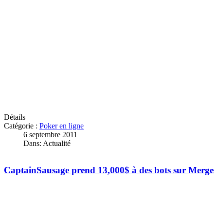
Détails
Catégorie :
Poker en ligne
6 septembre 2011
Dans: Actualité
CaptainSausage prend 13,000$ à des bots sur Merge