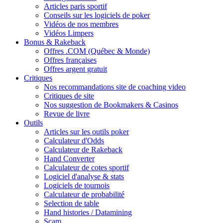
Articles paris sportif
Conseils sur les logiciels de poker
Vidéos de nos membres
Vidéos Limpers
Bonus & Rakeback
Offres .COM (Québec & Monde)
Offres françaises
Offres argent gratuit
Critiques
Nos recommandations site de coaching video
Critiques de site
Nos suggestion de Bookmakers & Casinos
Revue de livre
Outils
Articles sur les outils poker
Calculateur d'Odds
Calculateur de Rakeback
Hand Converter
Calculateur de cotes sportif
Logiciel d'analyse & stats
Logiciels de tournois
Calculateur de probabilité
Selection de table
Hand histories / Datamining
Scam