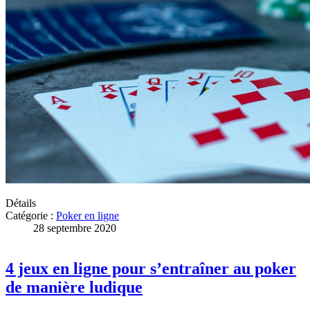
Détails
Catégorie :
Poker en ligne
28 septembre 2020
4 jeux en ligne pour s’entraîner au poker
de manière ludique