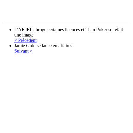
L'ARJEL abroge certaines licences et Titan Poker se refait
une image
< Précédent
Jamie Gold se lance en affaires
Suivant >